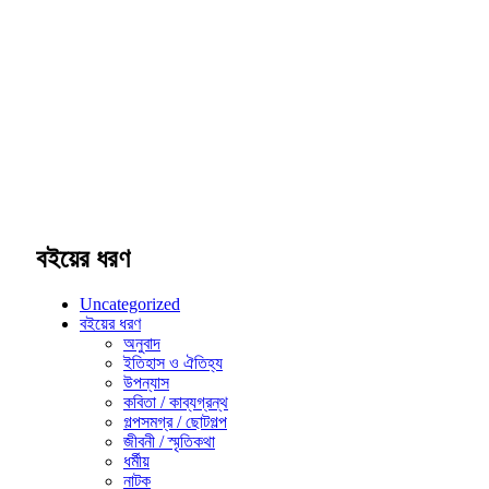
বইয়ের ধরণ
Uncategorized
বইয়ের ধরণ
অনুবাদ
ইতিহাস ও ঐতিহ্য
উপন্যাস
কবিতা / কাব্যগ্রন্থ
গল্পসমগ্র / ছোটগল্প
জীবনী / স্মৃতিকথা
ধর্মীয়
নাটক