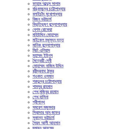
ফাহাম আব্দুস সালাম
বঙ্কিমচন্দ্র চট্টোপাধ্যায়
বলাইচাঁদ মুখোপাধ্যায়
বিজন ভট্টাচার্য
বিভূতিভূষণ বন্দ্যোপাধ্যায়
বেগম রোকেয়া
মহিউদ্দিন মোহাম্মদ
মাইকেল মধুসূদন দত্ত
মানিক বন্দ্যোপাধ্যায়
মির্চা এলিয়াদ
মুহাম্মদ ইউনুস
মৈত্রেয়ী দেবী
মোহাম্মদ নাজিম উদ্দিন
রবীন্দ্রনাথ ঠাকুর
শওকত ওসমান
শরৎচন্দ্র চট্টোপাধ্যায়
শামসুর রাহমান
শেখ মুজিবুর রহমান
শেখ হাসিনা
শ্রীপান্থ
সমরেশ মজুমদার
সিকান্দার আবু জাফর
সুকান্ত ভট্টাচার্য
সৈয়দ আলী আহসান
হুমায়ূন আহমেদ