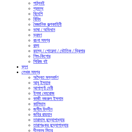
পাঠ্যবই
প্রবন্ধ
বিদেশি
বিবিধ
বৈজ্ঞানিক কল্পকাহিনী
ভাষা / অভিধান
ভ্রমণ
রচনা সমগ্র
রম্য
রহস্য / গোয়েন্দা / ভৌতিক / থ্রিলার
শিশু-কিশোর
সিরিজ বই
ব্লগ
লেখক সমগ্র
অদ্বৈত মল্লবর্মণ
আবু ইসহাক
আশাপূর্ণা দেবী
ইলমা বেহরোজ
কাজী নজরুল ইসলাম
কালিদাস
জসীম উদ্‌দীন
জহির রায়হান
তারাদাস বন্দ্যোপাধ্যায়
তারাশঙ্কর বন্দ্যোপাধ্যায়
দীনবন্ধু মিত্র