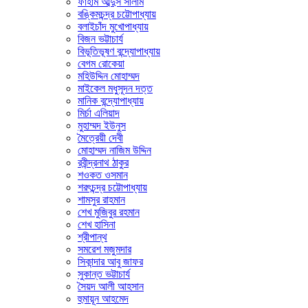
ফাহাম আব্দুস সালাম
বঙ্কিমচন্দ্র চট্টোপাধ্যায়
বলাইচাঁদ মুখোপাধ্যায়
বিজন ভট্টাচার্য
বিভূতিভূষণ বন্দ্যোপাধ্যায়
বেগম রোকেয়া
মহিউদ্দিন মোহাম্মদ
মাইকেল মধুসূদন দত্ত
মানিক বন্দ্যোপাধ্যায়
মির্চা এলিয়াদ
মুহাম্মদ ইউনুস
মৈত্রেয়ী দেবী
মোহাম্মদ নাজিম উদ্দিন
রবীন্দ্রনাথ ঠাকুর
শওকত ওসমান
শরৎচন্দ্র চট্টোপাধ্যায়
শামসুর রাহমান
শেখ মুজিবুর রহমান
শেখ হাসিনা
শ্রীপান্থ
সমরেশ মজুমদার
সিকান্দার আবু জাফর
সুকান্ত ভট্টাচার্য
সৈয়দ আলী আহসান
হুমায়ূন আহমেদ