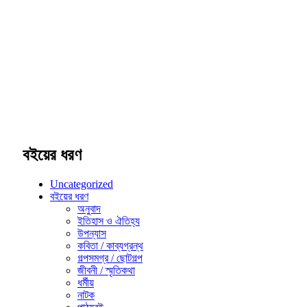
বইয়ের ধরণ
Uncategorized
বইয়ের ধরণ
অনুবাদ
ইতিহাস ও ঐতিহ্য
উপন্যাস
কবিতা / কাব্যগ্রন্থ
গল্পসমগ্র / ছোটগল্প
জীবনী / স্মৃতিকথা
ধর্মীয়
নাটক