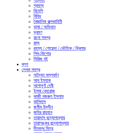
পাঠ্যবই
প্রবন্ধ
বিদেশি
বিবিধ
বৈজ্ঞানিক কল্পকাহিনী
ভাষা / অভিধান
ভ্রমণ
রচনা সমগ্র
রম্য
রহস্য / গোয়েন্দা / ভৌতিক / থ্রিলার
শিশু-কিশোর
সিরিজ বই
ব্লগ
লেখক সমগ্র
অদ্বৈত মল্লবর্মণ
আবু ইসহাক
আশাপূর্ণা দেবী
ইলমা বেহরোজ
কাজী নজরুল ইসলাম
কালিদাস
জসীম উদ্‌দীন
জহির রায়হান
তারাদাস বন্দ্যোপাধ্যায়
তারাশঙ্কর বন্দ্যোপাধ্যায়
দীনবন্ধু মিত্র