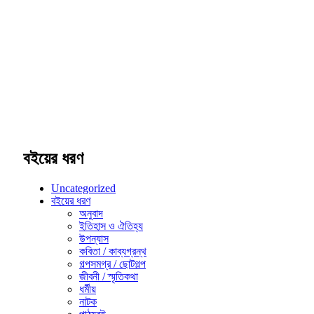
বইয়ের ধরণ
Uncategorized
বইয়ের ধরণ
অনুবাদ
ইতিহাস ও ঐতিহ্য
উপন্যাস
কবিতা / কাব্যগ্রন্থ
গল্পসমগ্র / ছোটগল্প
জীবনী / স্মৃতিকথা
ধর্মীয়
নাটক