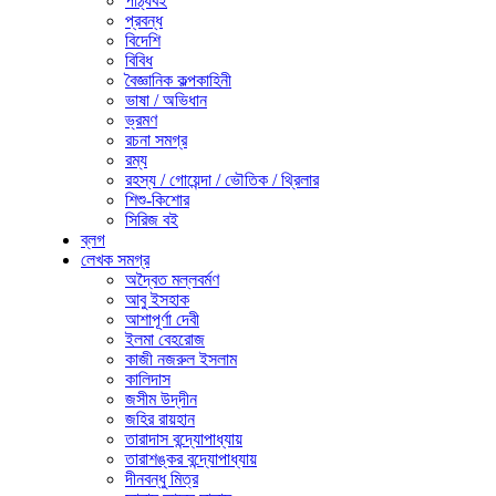
পাঠ্যবই
প্রবন্ধ
বিদেশি
বিবিধ
বৈজ্ঞানিক কল্পকাহিনী
ভাষা / অভিধান
ভ্রমণ
রচনা সমগ্র
রম্য
রহস্য / গোয়েন্দা / ভৌতিক / থ্রিলার
শিশু-কিশোর
সিরিজ বই
ব্লগ
লেখক সমগ্র
অদ্বৈত মল্লবর্মণ
আবু ইসহাক
আশাপূর্ণা দেবী
ইলমা বেহরোজ
কাজী নজরুল ইসলাম
কালিদাস
জসীম উদ্‌দীন
জহির রায়হান
তারাদাস বন্দ্যোপাধ্যায়
তারাশঙ্কর বন্দ্যোপাধ্যায়
দীনবন্ধু মিত্র