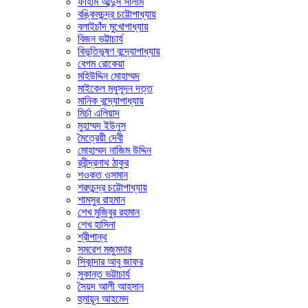
ফাহাম আব্দুস সালাম
বঙ্কিমচন্দ্র চট্টোপাধ্যায়
বলাইচাঁদ মুখোপাধ্যায়
বিজন ভট্টাচার্য
বিভূতিভূষণ বন্দ্যোপাধ্যায়
বেগম রোকেয়া
মহিউদ্দিন মোহাম্মদ
মাইকেল মধুসূদন দত্ত
মানিক বন্দ্যোপাধ্যায়
মির্চা এলিয়াদ
মুহাম্মদ ইউনুস
মৈত্রেয়ী দেবী
মোহাম্মদ নাজিম উদ্দিন
রবীন্দ্রনাথ ঠাকুর
শওকত ওসমান
শরৎচন্দ্র চট্টোপাধ্যায়
শামসুর রাহমান
শেখ মুজিবুর রহমান
শেখ হাসিনা
শ্রীপান্থ
সমরেশ মজুমদার
সিকান্দার আবু জাফর
সুকান্ত ভট্টাচার্য
সৈয়দ আলী আহসান
হুমায়ূন আহমেদ