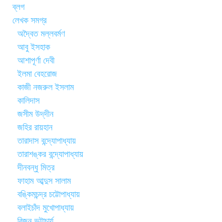
ব্লগ
লেখক সমগ্র
অদ্বৈত মল্লবর্মণ
আবু ইসহাক
আশাপূর্ণা দেবী
ইলমা বেহরোজ
কাজী নজরুল ইসলাম
কালিদাস
জসীম উদ্‌দীন
জহির রায়হান
তারাদাস বন্দ্যোপাধ্যায়
তারাশঙ্কর বন্দ্যোপাধ্যায়
দীনবন্ধু মিত্র
ফাহাম আব্দুস সালাম
বঙ্কিমচন্দ্র চট্টোপাধ্যায়
বলাইচাঁদ মুখোপাধ্যায়
বিজন ভট্টাচার্য