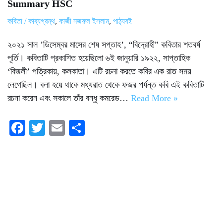
Summary HSC
কবিতা / কাব্যগ্রন্থ
,
কাজী নজরুল ইসলাম
,
পাঠ্যবই
২০২১ সাল ’ডিসেম্বর মাসের শেষ সপ্তাহ’, “বিদ্রোহী” কবিতার শতবর্ষ
পূর্তি। কবিতাটি প্রকাশিত হয়েছিলো ৬ই জানুয়ারি ১৯২২, সাপ্তাহিক
‘বিজলী’ পত্রিকায়, কলকাতা। এটি রচনা করতে কবির এক রাত সময়
লেগেছিল। বলা হয়ে থাকে মধ্যরাত থেকে ফজর পর্যন্ত কবি এই কবিতাটি
রচনা করেন এবং সকালে তাঁর বন্ধু কমরেড…
Read More »
Fa
T
E
S
ce
wi
m
ha
bo
tte
ail
re
ok
r