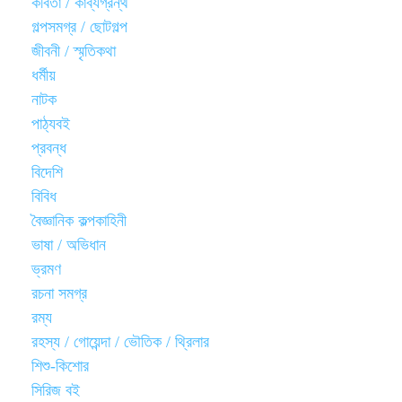
কবিতা / কাব্যগ্রন্থ
গল্পসমগ্র / ছোটগল্প
জীবনী / স্মৃতিকথা
ধর্মীয়
নাটক
পাঠ্যবই
প্রবন্ধ
বিদেশি
বিবিধ
বৈজ্ঞানিক কল্পকাহিনী
ভাষা / অভিধান
ভ্রমণ
রচনা সমগ্র
রম্য
রহস্য / গোয়েন্দা / ভৌতিক / থ্রিলার
শিশু-কিশোর
সিরিজ বই