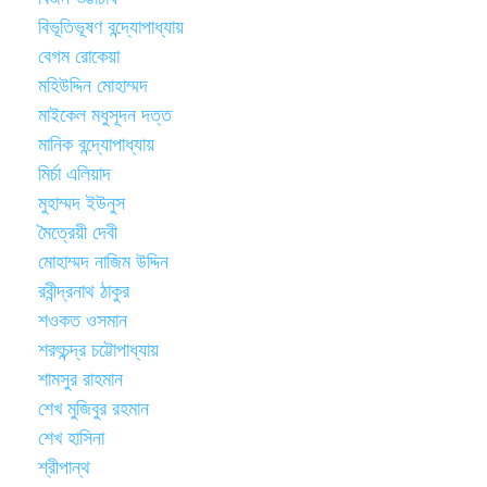
বিভূতিভূষণ বন্দ্যোপাধ্যায়
বেগম রোকেয়া
মহিউদ্দিন মোহাম্মদ
মাইকেল মধুসূদন দত্ত
মানিক বন্দ্যোপাধ্যায়
মির্চা এলিয়াদ
মুহাম্মদ ইউনুস
মৈত্রেয়ী দেবী
মোহাম্মদ নাজিম উদ্দিন
রবীন্দ্রনাথ ঠাকুর
শওকত ওসমান
শরৎচন্দ্র চট্টোপাধ্যায়
শামসুর রাহমান
শেখ মুজিবুর রহমান
শেখ হাসিনা
শ্রীপান্থ