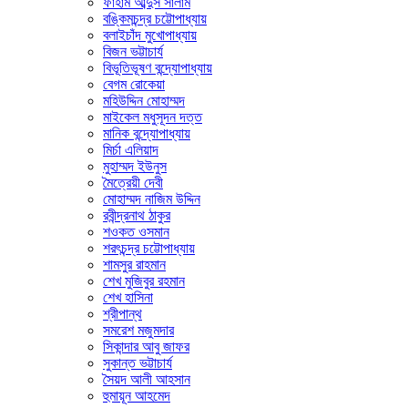
ফাহাম আব্দুস সালাম
বঙ্কিমচন্দ্র চট্টোপাধ্যায়
বলাইচাঁদ মুখোপাধ্যায়
বিজন ভট্টাচার্য
বিভূতিভূষণ বন্দ্যোপাধ্যায়
বেগম রোকেয়া
মহিউদ্দিন মোহাম্মদ
মাইকেল মধুসূদন দত্ত
মানিক বন্দ্যোপাধ্যায়
মির্চা এলিয়াদ
মুহাম্মদ ইউনুস
মৈত্রেয়ী দেবী
মোহাম্মদ নাজিম উদ্দিন
রবীন্দ্রনাথ ঠাকুর
শওকত ওসমান
শরৎচন্দ্র চট্টোপাধ্যায়
শামসুর রাহমান
শেখ মুজিবুর রহমান
শেখ হাসিনা
শ্রীপান্থ
সমরেশ মজুমদার
সিকান্দার আবু জাফর
সুকান্ত ভট্টাচার্য
সৈয়দ আলী আহসান
হুমায়ূন আহমেদ