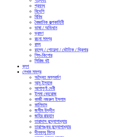
পাঠ্যবই
প্রবন্ধ
বিদেশি
বিবিধ
বৈজ্ঞানিক কল্পকাহিনী
ভাষা / অভিধান
ভ্রমণ
রচনা সমগ্র
রম্য
রহস্য / গোয়েন্দা / ভৌতিক / থ্রিলার
শিশু-কিশোর
সিরিজ বই
ব্লগ
লেখক সমগ্র
অদ্বৈত মল্লবর্মণ
আবু ইসহাক
আশাপূর্ণা দেবী
ইলমা বেহরোজ
কাজী নজরুল ইসলাম
কালিদাস
জসীম উদ্‌দীন
জহির রায়হান
তারাদাস বন্দ্যোপাধ্যায়
তারাশঙ্কর বন্দ্যোপাধ্যায়
দীনবন্ধু মিত্র