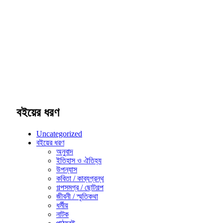
বইয়ের ধরণ
Uncategorized
বইয়ের ধরণ
অনুবাদ
ইতিহাস ও ঐতিহ্য
উপন্যাস
কবিতা / কাব্যগ্রন্থ
গল্পসমগ্র / ছোটগল্প
জীবনী / স্মৃতিকথা
ধর্মীয়
নাটক