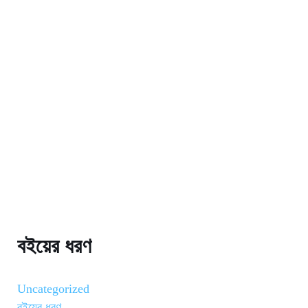
ok
r
বইয়ের ধরণ
Uncategorized
বইয়ের ধরণ