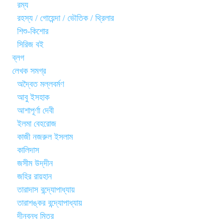
রম্য
রহস্য / গোয়েন্দা / ভৌতিক / থ্রিলার
শিশু-কিশোর
সিরিজ বই
ব্লগ
লেখক সমগ্র
অদ্বৈত মল্লবর্মণ
আবু ইসহাক
আশাপূর্ণা দেবী
ইলমা বেহরোজ
কাজী নজরুল ইসলাম
কালিদাস
জসীম উদ্‌দীন
জহির রায়হান
তারাদাস বন্দ্যোপাধ্যায়
তারাশঙ্কর বন্দ্যোপাধ্যায়
দীনবন্ধু মিত্র