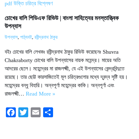
চোখের বালি পিডিএফ রিভিউ | বাংলা সাহিত্যের মনস্তাত্ত্বিক
উপন্যাস
উপন্যাস
,
পাঠ্যবই
,
রবীন্দ্রনাথ ঠাকুর
বইঃ চোখের বালি লেখকঃ রবীন্দ্রনাথ ঠাকুর রিভিউ করেছেনঃ Shuvra
Chakraborty চোখের বালি উপন্যাসের নায়ক মহেন্দ্র। মায়ের অতি
আদরের ছেলে। মহেন্দ্রের মা রাজলক্ষ্মী, যে এই উপন্যাসের কেন্দ্রবিন্দুতে
রয়েছে। তার ছোট্ট কারসাজিতেই মূল চরিত্রগুলোর মধ্যে দ্বন্দ্ব সৃষ্টি হয়।
মহেন্দ্রের বন্ধু বিহারি। অন্নপূর্ণা মহেন্দ্রের কাকি। অন্নপূর্ণা এবং
রাজলক্ষ্মী…
Read More »
Fa
T
E
S
ce
wi
m
ha
bo
tte
ail
re