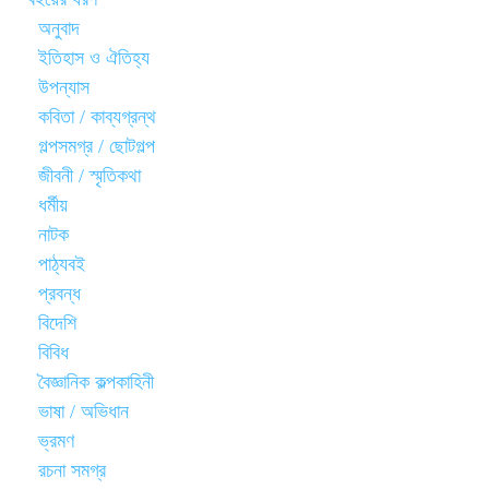
অনুবাদ
ইতিহাস ও ঐতিহ্য
উপন্যাস
কবিতা / কাব্যগ্রন্থ
গল্পসমগ্র / ছোটগল্প
জীবনী / স্মৃতিকথা
ধর্মীয়
নাটক
পাঠ্যবই
প্রবন্ধ
বিদেশি
বিবিধ
বৈজ্ঞানিক কল্পকাহিনী
ভাষা / অভিধান
ভ্রমণ
রচনা সমগ্র