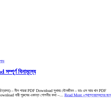
্পূর্ণ বিনামূল্যে
া (চিত্রসহ) – নীল পায়রা PDF Download সুখময় যৌনজীবন – ডাঃ এস আর খান PDF
PDF Download নারী পুরুষের একান্ত গোপনীয় কথা –…
Read More »
প্রাপ্তবয়স্কদের জন