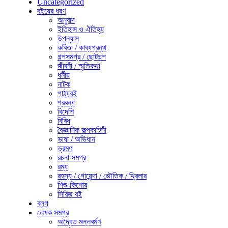
Uncategorized
বইয়ের ধরণ
অনুবাদ
ইতিহাস ও ঐতিহ্য
উপন্যাস
কবিতা / কাব্যগ্রন্থ
গল্পসমগ্র / ছোটগল্প
জীবনী / স্মৃতিকথা
ধর্মীয়
নাটক
পাঠ্যবই
প্রবন্ধ
বিদেশি
বিবিধ
বৈজ্ঞানিক কল্পকাহিনী
ভাষা / অভিধান
ভ্রমণ
রচনা সমগ্র
রম্য
রহস্য / গোয়েন্দা / ভৌতিক / থ্রিলার
শিশু-কিশোর
সিরিজ বই
ব্লগ
লেখক সমগ্র
অদ্বৈত মল্লবর্মণ