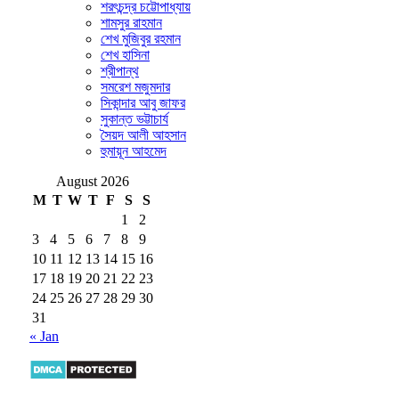
শরৎচন্দ্র চট্টোপাধ্যায়
শামসুর রাহমান
শেখ মুজিবুর রহমান
শেখ হাসিনা
শ্রীপান্থ
সমরেশ মজুমদার
সিকান্দার আবু জাফর
সুকান্ত ভট্টাচার্য
সৈয়দ আলী আহসান
হুমায়ূন আহমেদ
August 2026
M
T
W
T
F
S
S
1
2
3
4
5
6
7
8
9
10
11
12
13
14
15
16
17
18
19
20
21
22
23
24
25
26
27
28
29
30
31
« Jan