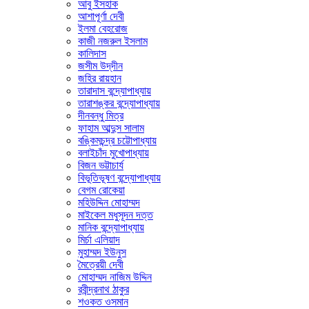
আবু ইসহাক
আশাপূর্ণা দেবী
ইলমা বেহরোজ
কাজী নজরুল ইসলাম
কালিদাস
জসীম উদ্‌দীন
জহির রায়হান
তারাদাস বন্দ্যোপাধ্যায়
তারাশঙ্কর বন্দ্যোপাধ্যায়
দীনবন্ধু মিত্র
ফাহাম আব্দুস সালাম
বঙ্কিমচন্দ্র চট্টোপাধ্যায়
বলাইচাঁদ মুখোপাধ্যায়
বিজন ভট্টাচার্য
বিভূতিভূষণ বন্দ্যোপাধ্যায়
বেগম রোকেয়া
মহিউদ্দিন মোহাম্মদ
মাইকেল মধুসূদন দত্ত
মানিক বন্দ্যোপাধ্যায়
মির্চা এলিয়াদ
মুহাম্মদ ইউনুস
মৈত্রেয়ী দেবী
মোহাম্মদ নাজিম উদ্দিন
রবীন্দ্রনাথ ঠাকুর
শওকত ওসমান