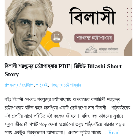
বিলাসী শরৎচন্দ্র চট্টোপাধ্যায় PDF | রিভিউ Bilashi Short
Story
গল্পসমগ্র / ছোটগল্প
,
পাঠ্যবই
,
শরৎচন্দ্র চট্টোপাধ্যায়
বইঃ বিলাসী লেখকঃ শরৎচন্দ্র চট্টোপাধ্যায় অপরাজেয় কথাশিল্পী শরৎচন্দ্র
চট্টোপাধ্যায় রচিত বহুল জনপ্রিয় একটি ছোটগল্পের নাম বিলাসী। পাঠ্যবইয়ের
এই গল্পটির সাথে পরিচিত হই কলেজ জীবনে। যদিও বড় ভাইয়ের সুবাদে
স্কুল জীবনেই গল্পটি পড়ে ফেলা হয়েছিলো তবুও পাঠ্যবইয়ে বারবার পড়ার
সময় একটুও বিরক্তবোধ আসতোনা। এখনো স্মৃতির পাতায়…
Read