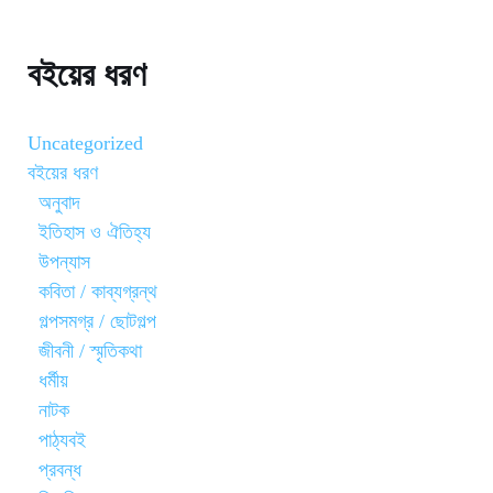
বইয়ের ধরণ
Uncategorized
বইয়ের ধরণ
অনুবাদ
ইতিহাস ও ঐতিহ্য
উপন্যাস
কবিতা / কাব্যগ্রন্থ
গল্পসমগ্র / ছোটগল্প
জীবনী / স্মৃতিকথা
ধর্মীয়
নাটক
পাঠ্যবই
প্রবন্ধ