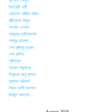
মুহাম্মদ ইউনুস
মৈত্রেয়ী দেবী
মোহাম্মদ নাজিম উদ্দিন
রবীন্দ্রনাথ ঠাকুর
শওকত ওসমান
শরৎচন্দ্র চট্টোপাধ্যায়
শামসুর রাহমান
শেখ মুজিবুর রহমান
শেখ হাসিনা
শ্রীপান্থ
সমরেশ মজুমদার
সিকান্দার আবু জাফর
সুকান্ত ভট্টাচার্য
সৈয়দ আলী আহসান
হুমায়ূন আহমেদ
August 2026