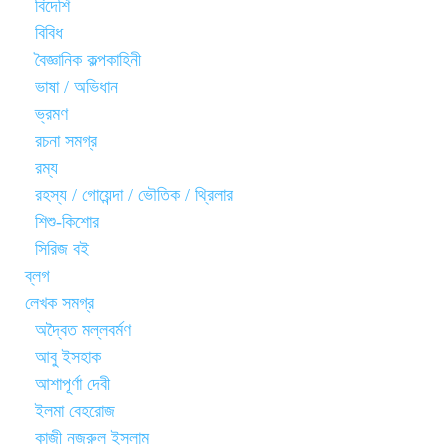
বিদেশি
বিবিধ
বৈজ্ঞানিক কল্পকাহিনী
ভাষা / অভিধান
ভ্রমণ
রচনা সমগ্র
রম্য
রহস্য / গোয়েন্দা / ভৌতিক / থ্রিলার
শিশু-কিশোর
সিরিজ বই
ব্লগ
লেখক সমগ্র
অদ্বৈত মল্লবর্মণ
আবু ইসহাক
আশাপূর্ণা দেবী
ইলমা বেহরোজ
কাজী নজরুল ইসলাম