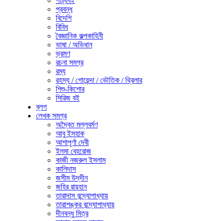
পাঠ্যবই
প্রবন্ধ
বিদেশি
বিবিধ
বৈজ্ঞানিক কল্পকাহিনী
ভাষা / অভিধান
ভ্রমণ
রচনা সমগ্র
রম্য
রহস্য / গোয়েন্দা / ভৌতিক / থ্রিলার
শিশু-কিশোর
সিরিজ বই
ব্লগ
লেখক সমগ্র
অদ্বৈত মল্লবর্মণ
আবু ইসহাক
আশাপূর্ণা দেবী
ইলমা বেহরোজ
কাজী নজরুল ইসলাম
কালিদাস
জসীম উদ্‌দীন
জহির রায়হান
তারাদাস বন্দ্যোপাধ্যায়
তারাশঙ্কর বন্দ্যোপাধ্যায়
দীনবন্ধু মিত্র