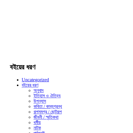
বইয়ের ধরণ
Uncategorized
বইয়ের ধরণ
অনুবাদ
ইতিহাস ও ঐতিহ্য
উপন্যাস
কবিতা / কাব্যগ্রন্থ
গল্পসমগ্র / ছোটগল্প
জীবনী / স্মৃতিকথা
ধর্মীয়
নাটক