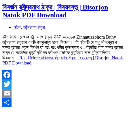
বিসর্জন রবীন্দ্রনাথ ঠাকুর | বিষয়বস্তু | Bisorjon
Natok PDF Download
নাটক
,
রবীন্দ্রনাথ ঠাকুর
বইঃ বিসর্জন লেখকঃ রবীন্দ্রনাথ ঠাকুর রিভিউ করেছেনঃ Zinnatuzzohora Bithy
রবীন্দ্রনাথ ঠাকুরের একটি কাব্যনাট্য হলো বিসর্জন। এই নাটকটি যে শুধু জীবপ্রেম বা
মানবপ্রেমের শ্রেষ্ঠ নিদর্শন তা নয়, বরং ধর্মীয় কুসংস্কার ও গোঁড়ামির ফলে মানবপ্রেমের
মধ্যে যে সংকটময় মুহূর্ত সৃষ্টি হয় কবিগুরু সেটাকে কুযুক্তির সঙ্গে যুক্তিবাদিতার
চিরন্তন…
Read More »
বিসর্জন রবীন্দ্রনাথ ঠাকুর | বিষয়বস্তু | Bisorjon Natok
PDF Download
Facebook
Twitter
Email
Share