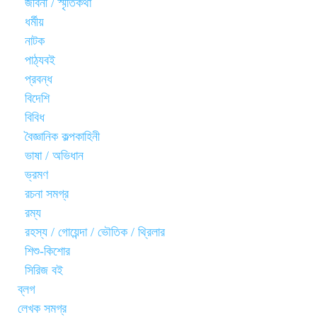
জীবনী / স্মৃতিকথা
ধর্মীয়
নাটক
পাঠ্যবই
প্রবন্ধ
বিদেশি
বিবিধ
বৈজ্ঞানিক কল্পকাহিনী
ভাষা / অভিধান
ভ্রমণ
রচনা সমগ্র
রম্য
রহস্য / গোয়েন্দা / ভৌতিক / থ্রিলার
শিশু-কিশোর
সিরিজ বই
ব্লগ
লেখক সমগ্র