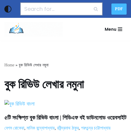
PDF
Skip
to
Menu
content
Home
»
বুক রিভিউ লেখার নমুনা
বুক রিভিউ লেখার নমুনা
৫টি সংক্ষিপ্ত বুক রিভিউ বাংলা | পিডিএফ বই ডাউনলোড ওয়েবসাইট
বেগম রোকেয়া
,
মানিক বন্দ্যোপাধ্যায়
,
রবীন্দ্রনাথ ঠাকুর
,
শরৎচন্দ্র চট্টোপাধ্যায়