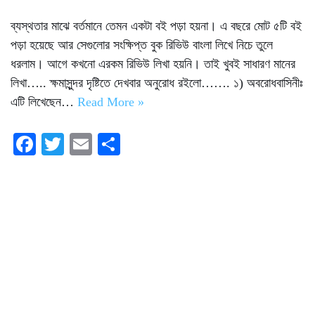
ব্যস্থতার মাঝে বর্তমানে তেমন একটা বই পড়া হয়না। এ বছরে মোট ৫টি বই
পড়া হয়েছে আর সেগুলোর সংক্ষিপ্ত বুক রিভিউ বাংলা লিখে নিচে তুলে
ধরলাম। আগে কখনো এরকম রিভিউ লিখা হয়নি। তাই খুবই সাধারণ মানের
লিখা….. ক্ষমাসুন্দর দৃষ্টিতে দেখবার অনুরোধ রইলো……. ১) অবরোধবাসিনীঃ
এটি লিখেছেন…
Read More »
Fa
T
E
S
ce
wi
m
ha
bo
tte
ail
re
ok
r