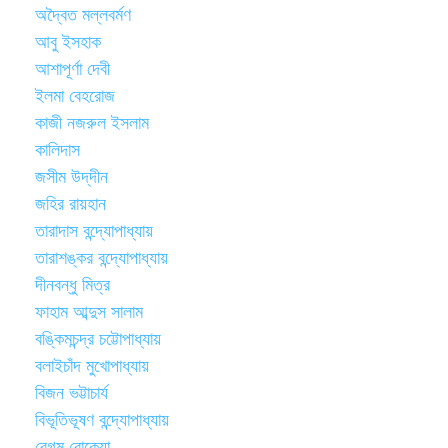
অদ্বৈত মল্লবর্মণ
আবু ইসহাক
আশাপূর্ণা দেবী
ইলমা বেহরোজ
কাজী নজরুল ইসলাম
কালিদাস
জসীম উদ্‌দীন
জহির রায়হান
তারাদাস বন্দ্যোপাধ্যায়
তারাশঙ্কর বন্দ্যোপাধ্যায়
দীনবন্ধু মিত্র
ফাহাম আব্দুস সালাম
বঙ্কিমচন্দ্র চট্টোপাধ্যায়
বলাইচাঁদ মুখোপাধ্যায়
বিজন ভট্টাচার্য
বিভূতিভূষণ বন্দ্যোপাধ্যায়
বেগম রোকেয়া