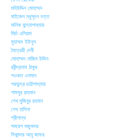
মহিউদ্দিন মোহাম্মদ
মাইকেল মধুসূদন দত্ত
মানিক বন্দ্যোপাধ্যায়
মির্চা এলিয়াদ
মুহাম্মদ ইউনুস
মৈত্রেয়ী দেবী
মোহাম্মদ নাজিম উদ্দিন
রবীন্দ্রনাথ ঠাকুর
শওকত ওসমান
শরৎচন্দ্র চট্টোপাধ্যায়
শামসুর রাহমান
শেখ মুজিবুর রহমান
শেখ হাসিনা
শ্রীপান্থ
সমরেশ মজুমদার
সিকান্দার আবু জাফর