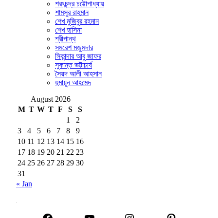
শরৎচন্দ্র চট্টোপাধ্যায়
শামসুর রাহমান
শেখ মুজিবুর রহমান
শেখ হাসিনা
শ্রীপান্থ
সমরেশ মজুমদার
সিকান্দার আবু জাফর
সুকান্ত ভট্টাচার্য
সৈয়দ আলী আহসান
হুমায়ূন আহমেদ
August 2026
M
T
W
T
F
S
S
1
2
3
4
5
6
7
8
9
10
11
12
13
14
15
16
17
18
19
20
21
22
23
24
25
26
27
28
29
30
31
« Jan