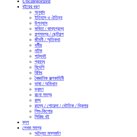
Uncategorized
বইয়ের ধরণ
অনুবাদ
ইতিহাস ও ঐতিহ্য
উপন্যাস
কবিতা / কাব্যগ্রন্থ
গল্পসমগ্র / ছোটগল্প
জীবনী / স্মৃতিকথা
ধর্মীয়
নাটক
পাঠ্যবই
প্রবন্ধ
বিদেশি
বিবিধ
বৈজ্ঞানিক কল্পকাহিনী
ভাষা / অভিধান
ভ্রমণ
রচনা সমগ্র
রম্য
রহস্য / গোয়েন্দা / ভৌতিক / থ্রিলার
শিশু-কিশোর
সিরিজ বই
ব্লগ
লেখক সমগ্র
অদ্বৈত মল্লবর্মণ