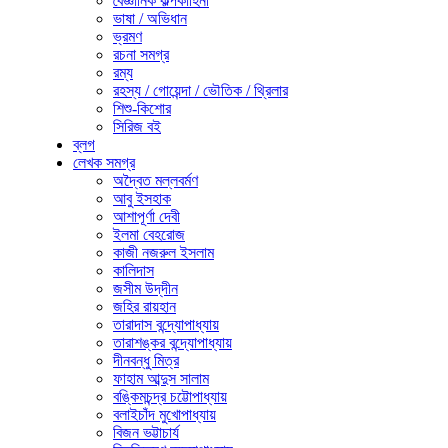
বৈজ্ঞানিক কল্পকাহিনী
ভাষা / অভিধান
ভ্রমণ
রচনা সমগ্র
রম্য
রহস্য / গোয়েন্দা / ভৌতিক / থ্রিলার
শিশু-কিশোর
সিরিজ বই
ব্লগ
লেখক সমগ্র
অদ্বৈত মল্লবর্মণ
আবু ইসহাক
আশাপূর্ণা দেবী
ইলমা বেহরোজ
কাজী নজরুল ইসলাম
কালিদাস
জসীম উদ্‌দীন
জহির রায়হান
তারাদাস বন্দ্যোপাধ্যায়
তারাশঙ্কর বন্দ্যোপাধ্যায়
দীনবন্ধু মিত্র
ফাহাম আব্দুস সালাম
বঙ্কিমচন্দ্র চট্টোপাধ্যায়
বলাইচাঁদ মুখোপাধ্যায়
বিজন ভট্টাচার্য