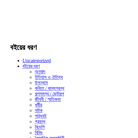
বইয়ের ধরণ
Uncategorized
বইয়ের ধরণ
অনুবাদ
ইতিহাস ও ঐতিহ্য
উপন্যাস
কবিতা / কাব্যগ্রন্থ
গল্পসমগ্র / ছোটগল্প
জীবনী / স্মৃতিকথা
ধর্মীয়
নাটক
পাঠ্যবই
প্রবন্ধ
বিদেশি
বিবিধ