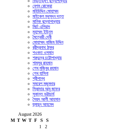
বিভূতিভূষণ বন্দ্যোপাধ্যায়
বেগম রোকেয়া
মহিউদ্দিন মোহাম্মদ
মাইকেল মধুসূদন দত্ত
মানিক বন্দ্যোপাধ্যায়
মির্চা এলিয়াদ
মুহাম্মদ ইউনুস
মৈত্রেয়ী দেবী
মোহাম্মদ নাজিম উদ্দিন
রবীন্দ্রনাথ ঠাকুর
শওকত ওসমান
শরৎচন্দ্র চট্টোপাধ্যায়
শামসুর রাহমান
শেখ মুজিবুর রহমান
শেখ হাসিনা
শ্রীপান্থ
সমরেশ মজুমদার
সিকান্দার আবু জাফর
সুকান্ত ভট্টাচার্য
সৈয়দ আলী আহসান
হুমায়ূন আহমেদ
August 2026
M
T
W
T
F
S
S
1
2