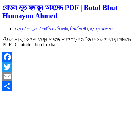
বোতল ভূত হুমায়ূন আহমেদ PDF | Botol Bhut
Humayun Ahmed
রহস্য / গোয়েন্দা / ভৌতিক / থ্রিলার
,
শিশু-কিশোর
,
হুমায়ূন আহমেদ
বইঃ বোতল ভূত লেখকঃ হুমায়ূন আহমেদ আরও পড়ুনঃ ছোটদের যত লেখা হুমায়ূন আহমেদ
PDF | Chotoder Joto Lekha
Facebook
Twitter
Email
Share