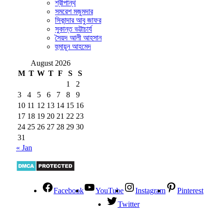
শ্রীপান্থ
সমরেশ মজুমদার
সিকান্দার আবু জাফর
সুকান্ত ভট্টাচার্য
সৈয়দ আলী আহসান
হুমায়ূন আহমেদ
August 2026
M
T
W
T
F
S
S
1
2
3
4
5
6
7
8
9
10
11
12
13
14
15
16
17
18
19
20
21
22
23
24
25
26
27
28
29
30
31
« Jan
Facebook
YouTube
Instagram
Pinterest
Twitter