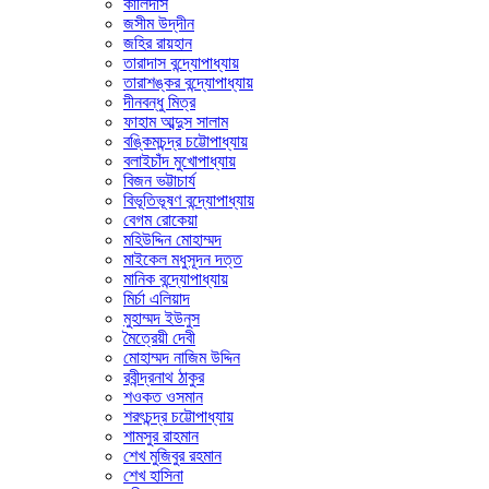
কালিদাস
জসীম উদ্‌দীন
জহির রায়হান
তারাদাস বন্দ্যোপাধ্যায়
তারাশঙ্কর বন্দ্যোপাধ্যায়
দীনবন্ধু মিত্র
ফাহাম আব্দুস সালাম
বঙ্কিমচন্দ্র চট্টোপাধ্যায়
বলাইচাঁদ মুখোপাধ্যায়
বিজন ভট্টাচার্য
বিভূতিভূষণ বন্দ্যোপাধ্যায়
বেগম রোকেয়া
মহিউদ্দিন মোহাম্মদ
মাইকেল মধুসূদন দত্ত
মানিক বন্দ্যোপাধ্যায়
মির্চা এলিয়াদ
মুহাম্মদ ইউনুস
মৈত্রেয়ী দেবী
মোহাম্মদ নাজিম উদ্দিন
রবীন্দ্রনাথ ঠাকুর
শওকত ওসমান
শরৎচন্দ্র চট্টোপাধ্যায়
শামসুর রাহমান
শেখ মুজিবুর রহমান
শেখ হাসিনা