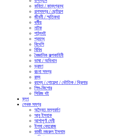
উপন্যাস
কবিতা / কাব্যগ্রন্থ
গল্পসমগ্র / ছোটগল্প
জীবনী / স্মৃতিকথা
ধর্মীয়
নাটক
পাঠ্যবই
প্রবন্ধ
বিদেশি
বিবিধ
বৈজ্ঞানিক কল্পকাহিনী
ভাষা / অভিধান
ভ্রমণ
রচনা সমগ্র
রম্য
রহস্য / গোয়েন্দা / ভৌতিক / থ্রিলার
শিশু-কিশোর
সিরিজ বই
ব্লগ
লেখক সমগ্র
অদ্বৈত মল্লবর্মণ
আবু ইসহাক
আশাপূর্ণা দেবী
ইলমা বেহরোজ
কাজী নজরুল ইসলাম