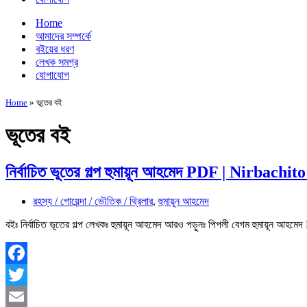
Home
আমাদের সম্পর্কে
বইয়ের ধরণ
লেখক সমগ্র
যোগাযোগ
Home
»
ভূতের বই
ভূতের বই
নির্বাচিত ভূতের গল্প হুমায়ূন আহমেদ PDF | Nirbach
রহস্য / গোয়েন্দা / ভৌতিক / থ্রিলার
,
হুমায়ূন আহমেদ
বইঃ নির্বাচিত ভূতের গল্প লেখকঃ হুমায়ূন আহমেদ আরও পড়ুনঃ পিপলী বেগম হুমায়
Facebook
Twitter