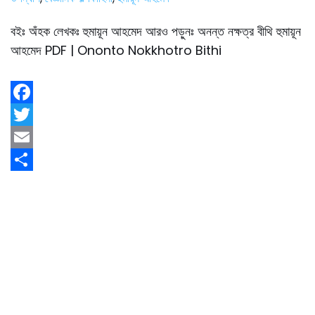
বইঃ অঁহক লেখকঃ হুমায়ূন আহমেদ আরও পড়ুনঃ অনন্ত নক্ষত্র বীথি হুমায়ূন
আহমেদ PDF | Ononto Nokkhotro Bithi
F
a
T
c
w
E
e
i
m
S
b
t
a
h
o
t
i
a
o
e
l
r
k
r
e