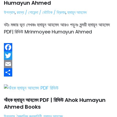
Humayun Ahmed
উপন্যাস
,
রহস্য / গোয়েন্দা / ভৌতিক / থ্রিলার
,
হুমায়ূন আহমেদ
বইঃ মজার ভূত লেখকঃ হুমায়ূন আহমেদ আরও পড়ুনঃ মৃন্ময়ী হুমায়ূন আহমেদ
PDF| রিভিউ Mrinmoyee Humayun Ahmed
F
a
T
c
w
E
e
i
m
S
b
t
a
h
o
t
i
a
অঁহক হুমায়ূন আহমেদ PDF | রিভিউ Ahok Humayun
o
e
l
r
Ahmed Books
k
r
e
উপন্যাস
,
বৈজ্ঞানিক কল্পকাহিনী
,
হুমায়ূন আহমেদ