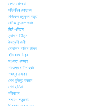
বেগম রোকেয়া
মহিউদ্দিন মোহাম্মদ
মাইকেল মধুসূদন দত্ত
মানিক বন্দ্যোপাধ্যায়
মির্চা এলিয়াদ
মুহাম্মদ ইউনুস
মৈত্রেয়ী দেবী
মোহাম্মদ নাজিম উদ্দিন
রবীন্দ্রনাথ ঠাকুর
শওকত ওসমান
শরৎচন্দ্র চট্টোপাধ্যায়
শামসুর রাহমান
শেখ মুজিবুর রহমান
শেখ হাসিনা
শ্রীপান্থ
সমরেশ মজুমদার
সিকান্দার আবু জাফর