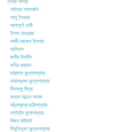
লেখক সমগ্র
অদ্বৈত মল্লবর্মণ
আবু ইসহাক
আশাপূর্ণা দেবী
ইলমা বেহরোজ
কাজী নজরুল ইসলাম
কালিদাস
জসীম উদ্‌দীন
জহির রায়হান
তারাদাস বন্দ্যোপাধ্যায়
তারাশঙ্কর বন্দ্যোপাধ্যায়
দীনবন্ধু মিত্র
ফাহাম আব্দুস সালাম
বঙ্কিমচন্দ্র চট্টোপাধ্যায়
বলাইচাঁদ মুখোপাধ্যায়
বিজন ভট্টাচার্য
বিভূতিভূষণ বন্দ্যোপাধ্যায়