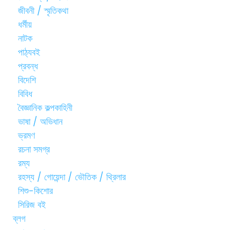
জীবনী / স্মৃতিকথা
ধর্মীয়
নাটক
পাঠ্যবই
প্রবন্ধ
বিদেশি
বিবিধ
বৈজ্ঞানিক কল্পকাহিনী
ভাষা / অভিধান
ভ্রমণ
রচনা সমগ্র
রম্য
রহস্য / গোয়েন্দা / ভৌতিক / থ্রিলার
শিশু-কিশোর
সিরিজ বই
ব্লগ