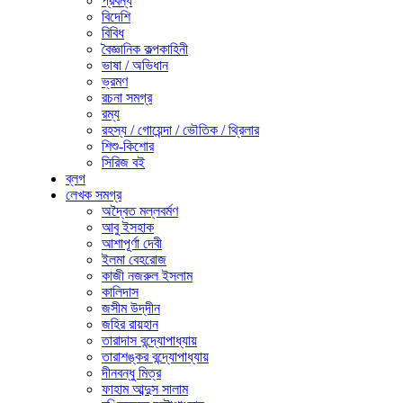
প্রবন্ধ
বিদেশি
বিবিধ
বৈজ্ঞানিক কল্পকাহিনী
ভাষা / অভিধান
ভ্রমণ
রচনা সমগ্র
রম্য
রহস্য / গোয়েন্দা / ভৌতিক / থ্রিলার
শিশু-কিশোর
সিরিজ বই
ব্লগ
লেখক সমগ্র
অদ্বৈত মল্লবর্মণ
আবু ইসহাক
আশাপূর্ণা দেবী
ইলমা বেহরোজ
কাজী নজরুল ইসলাম
কালিদাস
জসীম উদ্‌দীন
জহির রায়হান
তারাদাস বন্দ্যোপাধ্যায়
তারাশঙ্কর বন্দ্যোপাধ্যায়
দীনবন্ধু মিত্র
ফাহাম আব্দুস সালাম