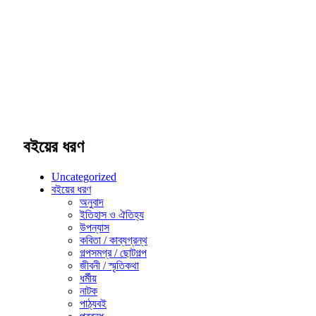
বইয়ের ধরণ
Uncategorized
বইয়ের ধরণ
অনুবাদ
ইতিহাস ও ঐতিহ্য
উপন্যাস
কবিতা / কাব্যগ্রন্থ
গল্পসমগ্র / ছোটগল্প
জীবনী / স্মৃতিকথা
ধর্মীয়
নাটক
পাঠ্যবই