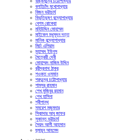
বঙ্কিমচন্দ্র চট্টোপাধ্যায়
বলাইচাঁদ মুখোপাধ্যায়
বিজন ভট্টাচার্য
বিভূতিভূষণ বন্দ্যোপাধ্যায়
বেগম রোকেয়া
মহিউদ্দিন মোহাম্মদ
মাইকেল মধুসূদন দত্ত
মানিক বন্দ্যোপাধ্যায়
মির্চা এলিয়াদ
মুহাম্মদ ইউনুস
মৈত্রেয়ী দেবী
মোহাম্মদ নাজিম উদ্দিন
রবীন্দ্রনাথ ঠাকুর
শওকত ওসমান
শরৎচন্দ্র চট্টোপাধ্যায়
শামসুর রাহমান
শেখ মুজিবুর রহমান
শেখ হাসিনা
শ্রীপান্থ
সমরেশ মজুমদার
সিকান্দার আবু জাফর
সুকান্ত ভট্টাচার্য
সৈয়দ আলী আহসান
হুমায়ূন আহমেদ