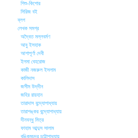
শিশু-কিশোর
সিরিজ বই
ব্লগ
লেখক সমগ্র
অদ্বৈত মল্লবর্মণ
আবু ইসহাক
আশাপূর্ণা দেবী
ইলমা বেহরোজ
কাজী নজরুল ইসলাম
কালিদাস
জসীম উদ্‌দীন
জহির রায়হান
তারাদাস বন্দ্যোপাধ্যায়
তারাশঙ্কর বন্দ্যোপাধ্যায়
দীনবন্ধু মিত্র
ফাহাম আব্দুস সালাম
বঙ্কিমচন্দ্র চট্টোপাধ্যায়