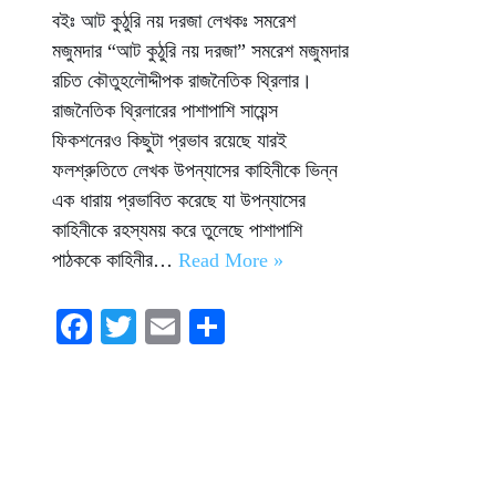
বইঃ আট কুঠুরি নয় দরজা লেখকঃ সমরেশ
মজুমদার “আট কুঠুরি নয় দরজা” সমরেশ মজুমদার
রচিত কৌতুহলৌদ্দীপক রাজনৈতিক থ্রিলার।
রাজনৈতিক থ্রিলারের পাশাপাশি সায়েন্স
ফিকশনেরও কিছুটা প্রভাব রয়েছে যারই
ফলশ্রুতিতে লেখক উপন্যাসের কাহিনীকে ভিন্ন
এক ধারায় প্রভাবিত করেছে যা উপন্যাসের
কাহিনীকে রহস্যময় করে তুলেছে পাশাপাশি
পাঠককে কাহিনীর…
Read More »
Fa
T
E
S
ce
wi
m
ha
bo
tte
ail
re
ok
r