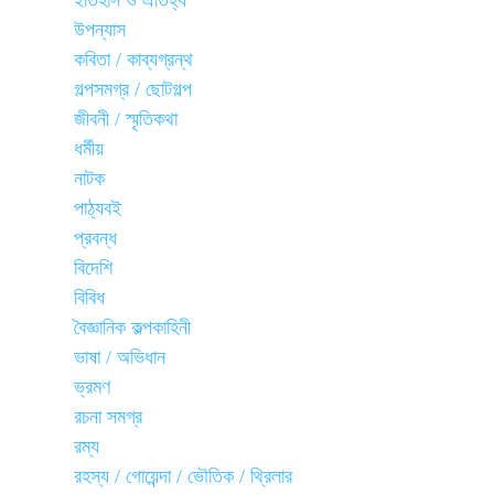
ইতিহাস ও ঐতিহ্য
উপন্যাস
কবিতা / কাব্যগ্রন্থ
গল্পসমগ্র / ছোটগল্প
জীবনী / স্মৃতিকথা
ধর্মীয়
নাটক
পাঠ্যবই
প্রবন্ধ
বিদেশি
বিবিধ
বৈজ্ঞানিক কল্পকাহিনী
ভাষা / অভিধান
ভ্রমণ
রচনা সমগ্র
রম্য
রহস্য / গোয়েন্দা / ভৌতিক / থ্রিলার