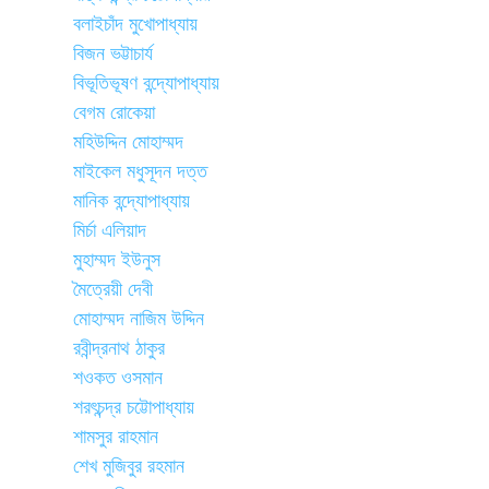
বলাইচাঁদ মুখোপাধ্যায়
বিজন ভট্টাচার্য
বিভূতিভূষণ বন্দ্যোপাধ্যায়
বেগম রোকেয়া
মহিউদ্দিন মোহাম্মদ
মাইকেল মধুসূদন দত্ত
মানিক বন্দ্যোপাধ্যায়
মির্চা এলিয়াদ
মুহাম্মদ ইউনুস
মৈত্রেয়ী দেবী
মোহাম্মদ নাজিম উদ্দিন
রবীন্দ্রনাথ ঠাকুর
শওকত ওসমান
শরৎচন্দ্র চট্টোপাধ্যায়
শামসুর রাহমান
শেখ মুজিবুর রহমান