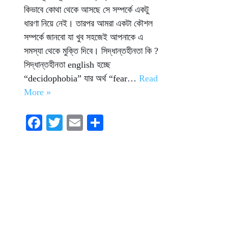
কিভাবে কোথা থেকে আসছে সে সম্পর্কে একটু
ধারণা নিয়ে নেই। তারপর আমরা একটা কৌশল
সম্পর্কে জানবো যা খুব সহজেই আপনাকে এ
সমস্যা থেকে মুক্তি দিবে। সিদ্ধান্তহীনতা কি ?
সিদ্ধান্তহীনতা english হচ্ছে
“decidophobia” যার অর্থ “fear…
Read
More »
Fa
T
E
S
ce
wi
m
ha
bo
tte
ail
re
ok
r