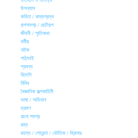
ইতিহাস ও ঐতিহ্য
উপন্যাস
কবিতা / কাব্যগ্রন্থ
গল্পসমগ্র / ছোটগল্প
জীবনী / স্মৃতিকথা
ধর্মীয়
নাটক
পাঠ্যবই
প্রবন্ধ
বিদেশি
বিবিধ
বৈজ্ঞানিক কল্পকাহিনী
ভাষা / অভিধান
ভ্রমণ
রচনা সমগ্র
রম্য
রহস্য / গোয়েন্দা / ভৌতিক / থ্রিলার