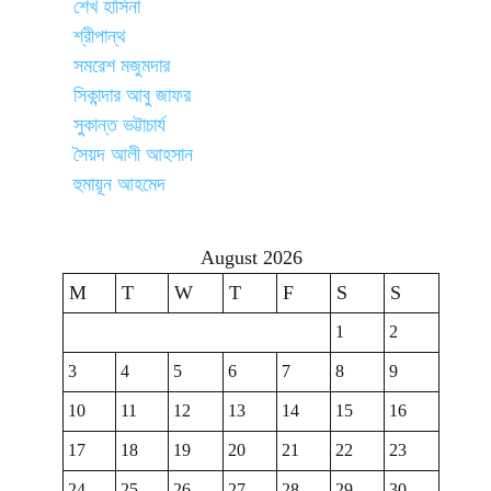
শেখ হাসিনা
শ্রীপান্থ
সমরেশ মজুমদার
সিকান্দার আবু জাফর
সুকান্ত ভট্টাচার্য
সৈয়দ আলী আহসান
হুমায়ূন আহমেদ
August 2026
M
T
W
T
F
S
S
1
2
3
4
5
6
7
8
9
10
11
12
13
14
15
16
17
18
19
20
21
22
23
24
25
26
27
28
29
30