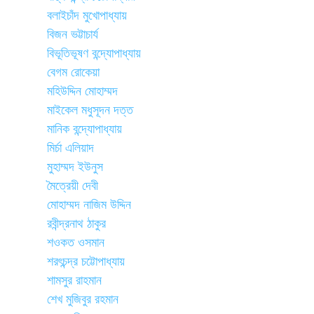
বলাইচাঁদ মুখোপাধ্যায়
বিজন ভট্টাচার্য
বিভূতিভূষণ বন্দ্যোপাধ্যায়
বেগম রোকেয়া
মহিউদ্দিন মোহাম্মদ
মাইকেল মধুসূদন দত্ত
মানিক বন্দ্যোপাধ্যায়
মির্চা এলিয়াদ
মুহাম্মদ ইউনুস
মৈত্রেয়ী দেবী
মোহাম্মদ নাজিম উদ্দিন
রবীন্দ্রনাথ ঠাকুর
শওকত ওসমান
শরৎচন্দ্র চট্টোপাধ্যায়
শামসুর রাহমান
শেখ মুজিবুর রহমান