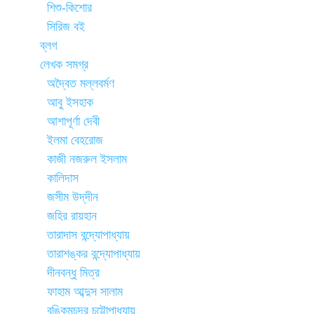
শিশু-কিশোর
সিরিজ বই
ব্লগ
লেখক সমগ্র
অদ্বৈত মল্লবর্মণ
আবু ইসহাক
আশাপূর্ণা দেবী
ইলমা বেহরোজ
কাজী নজরুল ইসলাম
কালিদাস
জসীম উদ্‌দীন
জহির রায়হান
তারাদাস বন্দ্যোপাধ্যায়
তারাশঙ্কর বন্দ্যোপাধ্যায়
দীনবন্ধু মিত্র
ফাহাম আব্দুস সালাম
বঙ্কিমচন্দ্র চট্টোপাধ্যায়