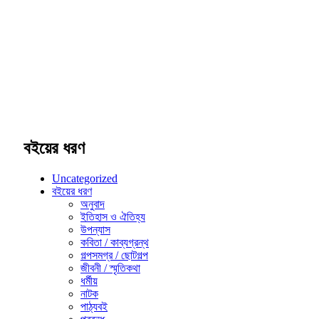
বইয়ের ধরণ
Uncategorized
বইয়ের ধরণ
অনুবাদ
ইতিহাস ও ঐতিহ্য
উপন্যাস
কবিতা / কাব্যগ্রন্থ
গল্পসমগ্র / ছোটগল্প
জীবনী / স্মৃতিকথা
ধর্মীয়
নাটক
পাঠ্যবই