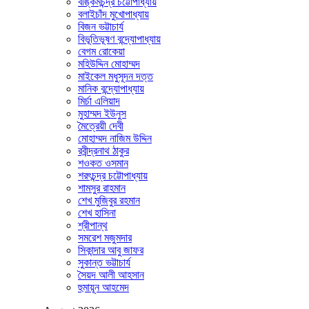
বঙ্কিমচন্দ্র চট্টোপাধ্যায়
বলাইচাঁদ মুখোপাধ্যায়
বিজন ভট্টাচার্য
বিভূতিভূষণ বন্দ্যোপাধ্যায়
বেগম রোকেয়া
মহিউদ্দিন মোহাম্মদ
মাইকেল মধুসূদন দত্ত
মানিক বন্দ্যোপাধ্যায়
মির্চা এলিয়াদ
মুহাম্মদ ইউনুস
মৈত্রেয়ী দেবী
মোহাম্মদ নাজিম উদ্দিন
রবীন্দ্রনাথ ঠাকুর
শওকত ওসমান
শরৎচন্দ্র চট্টোপাধ্যায়
শামসুর রাহমান
শেখ মুজিবুর রহমান
শেখ হাসিনা
শ্রীপান্থ
সমরেশ মজুমদার
সিকান্দার আবু জাফর
সুকান্ত ভট্টাচার্য
সৈয়দ আলী আহসান
হুমায়ূন আহমেদ