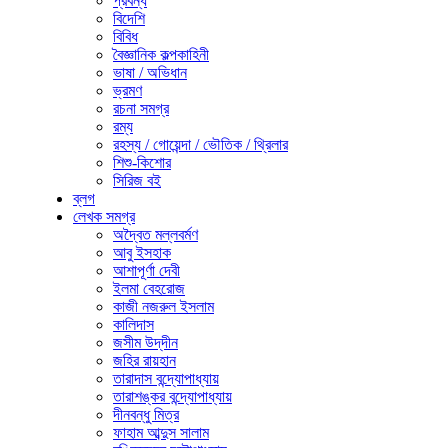
প্রবন্ধ
বিদেশি
বিবিধ
বৈজ্ঞানিক কল্পকাহিনী
ভাষা / অভিধান
ভ্রমণ
রচনা সমগ্র
রম্য
রহস্য / গোয়েন্দা / ভৌতিক / থ্রিলার
শিশু-কিশোর
সিরিজ বই
ব্লগ
লেখক সমগ্র
অদ্বৈত মল্লবর্মণ
আবু ইসহাক
আশাপূর্ণা দেবী
ইলমা বেহরোজ
কাজী নজরুল ইসলাম
কালিদাস
জসীম উদ্‌দীন
জহির রায়হান
তারাদাস বন্দ্যোপাধ্যায়
তারাশঙ্কর বন্দ্যোপাধ্যায়
দীনবন্ধু মিত্র
ফাহাম আব্দুস সালাম