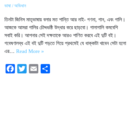
ভাষা / অভিধান
তিনটা জিনিস মাতৃভাষায় বলার মত শান্তি আর নাই- গণনা, গান, এবং গালি।
আজকে আমরা গালির চৌদ্দগুষ্ঠি উদ্ধার করে ছাড়বো। গালাগালি কমবেশি
সবাই করি। আপনার সেই দক্ষতাকে আরও শাণিত করবে এই দুটি বই।
গবেষণালব্ধ এই বই দুটি পড়তে গিয়ে প্রথমেই যে ধাক্কাটা খাবেন সেটা হলো
এর…
Read More »
Fa
T
E
S
ce
wi
m
ha
bo
tte
ail
re
ok
r