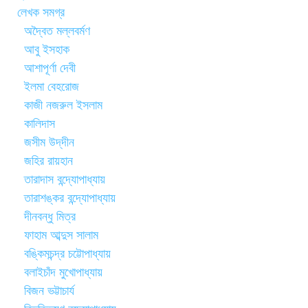
লেখক সমগ্র
অদ্বৈত মল্লবর্মণ
আবু ইসহাক
আশাপূর্ণা দেবী
ইলমা বেহরোজ
কাজী নজরুল ইসলাম
কালিদাস
জসীম উদ্‌দীন
জহির রায়হান
তারাদাস বন্দ্যোপাধ্যায়
তারাশঙ্কর বন্দ্যোপাধ্যায়
দীনবন্ধু মিত্র
ফাহাম আব্দুস সালাম
বঙ্কিমচন্দ্র চট্টোপাধ্যায়
বলাইচাঁদ মুখোপাধ্যায়
বিজন ভট্টাচার্য