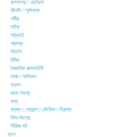
গল্পসমগ্র / ছোটগল্প
জীবনী / স্মৃতিকথা
ধর্মীয়
নাটক
পাঠ্যবই
প্রবন্ধ
বিদেশি
বিবিধ
বৈজ্ঞানিক কল্পকাহিনী
ভাষা / অভিধান
ভ্রমণ
রচনা সমগ্র
রম্য
রহস্য / গোয়েন্দা / ভৌতিক / থ্রিলার
শিশু-কিশোর
সিরিজ বই
ব্লগ