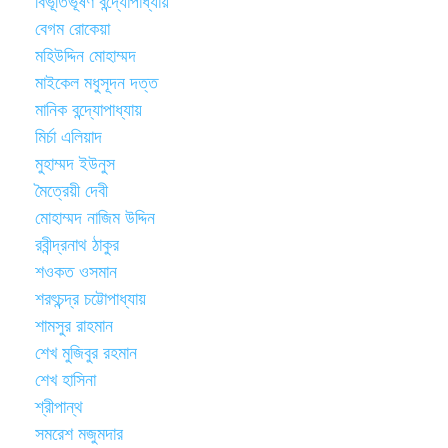
বিভূতিভূষণ বন্দ্যোপাধ্যায়
বেগম রোকেয়া
মহিউদ্দিন মোহাম্মদ
মাইকেল মধুসূদন দত্ত
মানিক বন্দ্যোপাধ্যায়
মির্চা এলিয়াদ
মুহাম্মদ ইউনুস
মৈত্রেয়ী দেবী
মোহাম্মদ নাজিম উদ্দিন
রবীন্দ্রনাথ ঠাকুর
শওকত ওসমান
শরৎচন্দ্র চট্টোপাধ্যায়
শামসুর রাহমান
শেখ মুজিবুর রহমান
শেখ হাসিনা
শ্রীপান্থ
সমরেশ মজুমদার