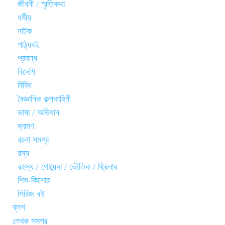
জীবনী / স্মৃতিকথা
ধর্মীয়
নাটক
পাঠ্যবই
প্রবন্ধ
বিদেশি
বিবিধ
বৈজ্ঞানিক কল্পকাহিনী
ভাষা / অভিধান
ভ্রমণ
রচনা সমগ্র
রম্য
রহস্য / গোয়েন্দা / ভৌতিক / থ্রিলার
শিশু-কিশোর
সিরিজ বই
ব্লগ
লেখক সমগ্র