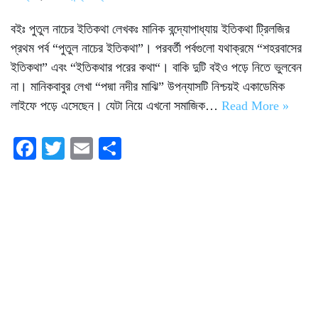
বইঃ পুতুল নাচের ইতিকথা লেখকঃ মানিক বন্দ্যোপাধ্যায় ইতিকথা ট্রিলজির
প্রথম পর্ব “পুতুল নাচের ইতিকথা”। পরবর্তী পর্বগুলো যথাক্রমে “শহরবাসের
ইতিকথা” এবং “ইতিকথার পরের কথা“। বাকি দুটি বইও পড়ে নিতে ভুলবেন
না। মানিকবাবুর লেখা “পদ্মা নদীর মাঝি” উপন্যাসটি নিশ্চয়ই একাডেমিক
লাইফে পড়ে এসেছেন। যেটা নিয়ে এখনো সমাজিক…
Read More »
Fa
T
E
S
ce
wi
m
ha
bo
tte
ail
re
ok
r