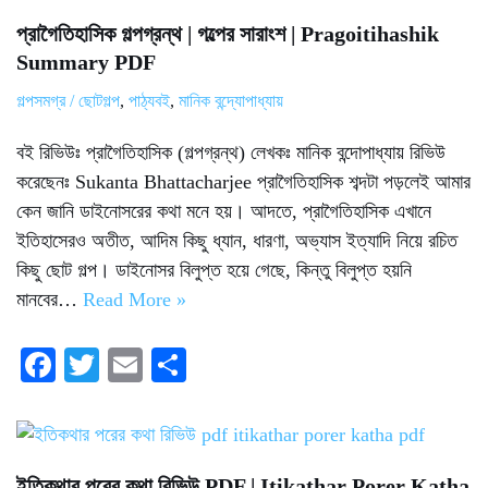
প্রাগৈতিহাসিক গল্পগ্রন্থ | গল্পের সারাংশ | Pragoitihashik
Summary PDF
গল্পসমগ্র / ছোটগল্প
,
পাঠ্যবই
,
মানিক বন্দ্যোপাধ্যায়
বই রিভিউঃ প্রাগৈতিহাসিক (গল্পগ্রন্থ) লেখকঃ মানিক বন্দোপাধ্যায় রিভিউ
করেছেনঃ Sukanta Bhattacharjee প্রাগৈতিহাসিক শব্দটা পড়লেই আমার
কেন জানি ডাইনোসরের কথা মনে হয়। আদতে, প্রাগৈতিহাসিক এখানে
ইতিহাসেরও অতীত, আদিম কিছু ধ্যান, ধারণা, অভ্যাস ইত্যাদি নিয়ে রচিত
কিছু ছোট গল্প। ডাইনোসর বিলুপ্ত হয়ে গেছে, কিন্তু বিলুপ্ত হয়নি
মানবের…
Read More »
Fa
T
E
S
ce
wi
m
ha
bo
tte
ail
re
ok
r
ইতিকথার পরের কথা রিভিউ PDF | Itikathar Porer Katha