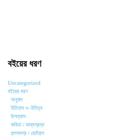
বইয়ের ধরণ
Uncategorized
বইয়ের ধরণ
অনুবাদ
ইতিহাস ও ঐতিহ্য
উপন্যাস
কবিতা / কাব্যগ্রন্থ
গল্পসমগ্র / ছোটগল্প