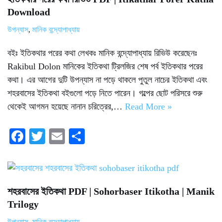
Download
উপন্যাস
,
মানিক বন্দ্যোপাধ্যায়
বইঃ ইতিকথার পরের কথা লেখকঃ মানিক বন্দ্যোপাধ্যায় রিভিউ করেছেনঃ
Rakibul Dolon মানিকের ইতিকথা ট্রিলজির শেষ পর্ব ইতিকথার পরের
কথা। এর আগের দুটি উপন্যাস না পড়ে থাকলে পুতুল নাচের ইতিকথা এবং
শহরবাসের ইতিকথা বইগুলো পড়ে নিতে পারেন। গল্পের ছোট পরিসরে শুরু
থেকেই আগমন হয়েছে নানান চরিত্রের,…
Read More »
Fa
T
E
S
ce
wi
m
ha
bo
tte
ail
re
ok
r
শহরবাসের ইতিকথা PDF | Sohorbaser Itikotha | Manik
Trilogy