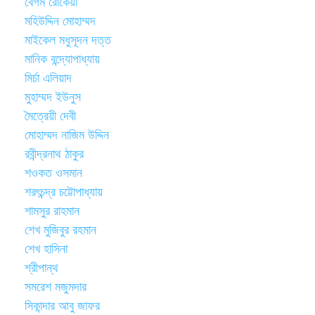
বেগম রোকেয়া
মহিউদ্দিন মোহাম্মদ
মাইকেল মধুসূদন দত্ত
মানিক বন্দ্যোপাধ্যায়
মির্চা এলিয়াদ
মুহাম্মদ ইউনুস
মৈত্রেয়ী দেবী
মোহাম্মদ নাজিম উদ্দিন
রবীন্দ্রনাথ ঠাকুর
শওকত ওসমান
শরৎচন্দ্র চট্টোপাধ্যায়
শামসুর রাহমান
শেখ মুজিবুর রহমান
শেখ হাসিনা
শ্রীপান্থ
সমরেশ মজুমদার
সিকান্দার আবু জাফর