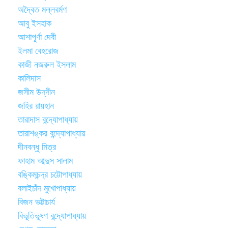
অদ্বৈত মল্লবর্মণ
আবু ইসহাক
আশাপূর্ণা দেবী
ইলমা বেহরোজ
কাজী নজরুল ইসলাম
কালিদাস
জসীম উদ্‌দীন
জহির রায়হান
তারাদাস বন্দ্যোপাধ্যায়
তারাশঙ্কর বন্দ্যোপাধ্যায়
দীনবন্ধু মিত্র
ফাহাম আব্দুস সালাম
বঙ্কিমচন্দ্র চট্টোপাধ্যায়
বলাইচাঁদ মুখোপাধ্যায়
বিজন ভট্টাচার্য
বিভূতিভূষণ বন্দ্যোপাধ্যায়