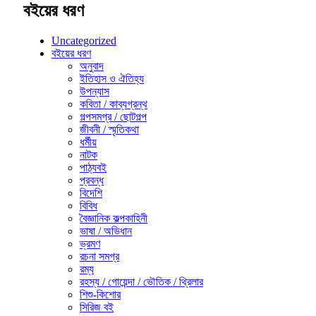
বইয়ের ধরণ
Uncategorized
বইয়ের ধরণ
অনুবাদ
ইতিহাস ও ঐতিহ্য
উপন্যাস
কবিতা / কাব্যগ্রন্থ
গল্পসমগ্র / ছোটগল্প
জীবনী / স্মৃতিকথা
ধর্মীয়
নাটক
পাঠ্যবই
প্রবন্ধ
বিদেশি
বিবিধ
বৈজ্ঞানিক কল্পকাহিনী
ভাষা / অভিধান
ভ্রমণ
রচনা সমগ্র
রম্য
রহস্য / গোয়েন্দা / ভৌতিক / থ্রিলার
শিশু-কিশোর
সিরিজ বই