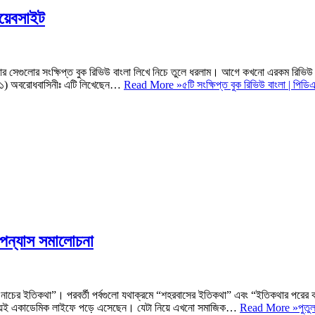
ওয়েবসাইট
 আর সেগুলোর সংক্ষিপ্ত বুক রিভিউ বাংলা লিখে নিচে তুলে ধরলাম। আগে কখনো এরকম রিভিউ 
…. ১) অবরোধবাসিনীঃ এটি লিখেছেন…
Read More »
৫টি সংক্ষিপ্ত বুক রিভিউ বাংলা | পিড
 উপন্যাস সমালোচনা
পুতুল নাচের ইতিকথা”। পরবর্তী পর্বগুলো যথাক্রমে “শহরবাসের ইতিকথা” এবং “ইতিকথার পরের
 নিশ্চয়ই একাডেমিক লাইফে পড়ে এসেছেন। যেটা নিয়ে এখনো সমাজিক…
Read More »
পুতু