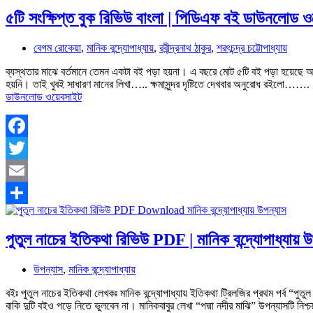
৫টি সংক্ষিপ্ত বুক রিভিউ বাংলা | পিডিএফ বই ডাউনলোড 
বেগম রোকেয়া
,
মানিক বন্দ্যোপাধ্যায়
,
রবীন্দ্রনাথ ঠাকুর
,
শরৎচন্দ্র চট্টোপাধ্যায়
ব্যস্থতার মাঝে বর্তমানে তেমন একটা বই পড়া হয়না। এ বছরে মোট ৫টি বই পড়া হয়েছে
হয়নি। তাই খুবই সাধারণ মানের লিখা….. ক্ষমাসুন্দর দৃষ্টিতে দেখবার অনুরোধ রইলো…
ডাউনলোড ওয়েবসাইট
Facebook
Twitter
Email
Share
পুতুল নাচের ইতিকথা রিভিউ PDF | মানিক বন্দ্যোপাধ্যায়
উপন্যাস
,
মানিক বন্দ্যোপাধ্যায়
বইঃ পুতুল নাচের ইতিকথা লেখকঃ মানিক বন্দ্যোপাধ্যায় ইতিকথা ট্রিলজির প্রথম পর্ব “
বাকি দুটি বইও পড়ে নিতে ভুলবেন না। মানিকবাবুর লেখা “পদ্মা নদীর মাঝি” উপন্যাসটি