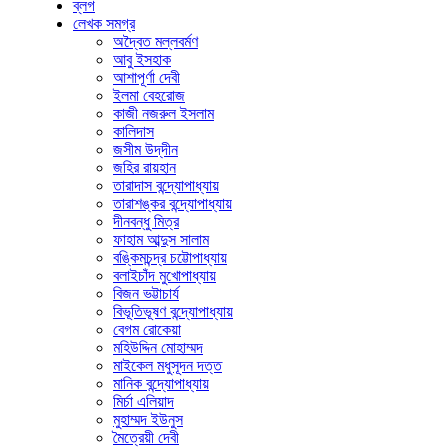
ব্লগ
লেখক সমগ্র
অদ্বৈত মল্লবর্মণ
আবু ইসহাক
আশাপূর্ণা দেবী
ইলমা বেহরোজ
কাজী নজরুল ইসলাম
কালিদাস
জসীম উদ্‌দীন
জহির রায়হান
তারাদাস বন্দ্যোপাধ্যায়
তারাশঙ্কর বন্দ্যোপাধ্যায়
দীনবন্ধু মিত্র
ফাহাম আব্দুস সালাম
বঙ্কিমচন্দ্র চট্টোপাধ্যায়
বলাইচাঁদ মুখোপাধ্যায়
বিজন ভট্টাচার্য
বিভূতিভূষণ বন্দ্যোপাধ্যায়
বেগম রোকেয়া
মহিউদ্দিন মোহাম্মদ
মাইকেল মধুসূদন দত্ত
মানিক বন্দ্যোপাধ্যায়
মির্চা এলিয়াদ
মুহাম্মদ ইউনুস
মৈত্রেয়ী দেবী