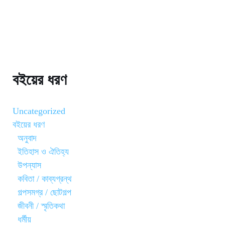
বইয়ের ধরণ
Uncategorized
বইয়ের ধরণ
অনুবাদ
ইতিহাস ও ঐতিহ্য
উপন্যাস
কবিতা / কাব্যগ্রন্থ
গল্পসমগ্র / ছোটগল্প
জীবনী / স্মৃতিকথা
ধর্মীয়