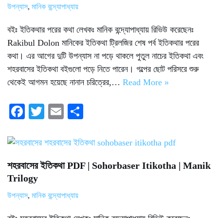
উপন্যাস
,
মানিক বন্দ্যোপাধ্যায়
বইঃ ইতিকথার পরের কথা লেখকঃ মানিক বন্দ্যোপাধ্যায় রিভিউ করেছেনঃ
Rakibul Dolon মানিকের ইতিকথা ট্রিলজির শেষ পর্ব ইতিকথার পরের
কথা। এর আগের দুটি উপন্যাস না পড়ে থাকলে পুতুল নাচের ইতিকথা এবং
শহরবাসের ইতিকথা বইগুলো পড়ে নিতে পারেন। গল্পের ছোট পরিসরে শুরু
থেকেই আগমন হয়েছে নানান চরিত্রের,…
Read More »
Fa
T
E
S
ce
wi
m
ha
bo
tte
ail
re
ok
r
শহরবাসের ইতিকথা PDF | Sohorbaser Itikotha | Manik
Trilogy
উপন্যাস
,
মানিক বন্দ্যোপাধ্যায়