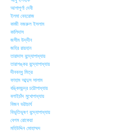
আবু ইসহাক
আশাপূর্ণা দেবী
ইলমা বেহরোজ
কাজী নজরুল ইসলাম
কালিদাস
জসীম উদ্‌দীন
জহির রায়হান
তারাদাস বন্দ্যোপাধ্যায়
তারাশঙ্কর বন্দ্যোপাধ্যায়
দীনবন্ধু মিত্র
ফাহাম আব্দুস সালাম
বঙ্কিমচন্দ্র চট্টোপাধ্যায়
বলাইচাঁদ মুখোপাধ্যায়
বিজন ভট্টাচার্য
বিভূতিভূষণ বন্দ্যোপাধ্যায়
বেগম রোকেয়া
মহিউদ্দিন মোহাম্মদ