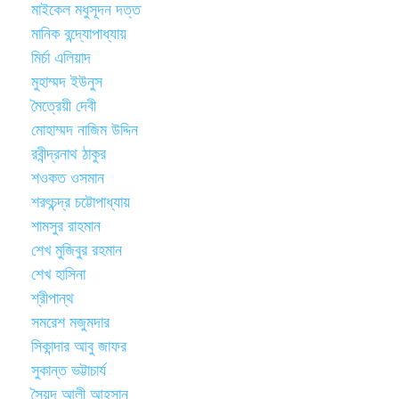
মাইকেল মধুসূদন দত্ত
মানিক বন্দ্যোপাধ্যায়
মির্চা এলিয়াদ
মুহাম্মদ ইউনুস
মৈত্রেয়ী দেবী
মোহাম্মদ নাজিম উদ্দিন
রবীন্দ্রনাথ ঠাকুর
শওকত ওসমান
শরৎচন্দ্র চট্টোপাধ্যায়
শামসুর রাহমান
শেখ মুজিবুর রহমান
শেখ হাসিনা
শ্রীপান্থ
সমরেশ মজুমদার
সিকান্দার আবু জাফর
সুকান্ত ভট্টাচার্য
সৈয়দ আলী আহসান