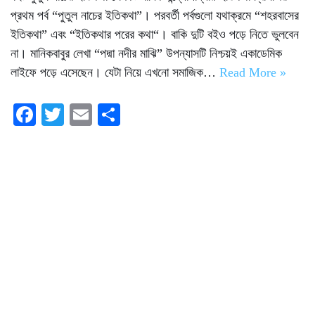
প্রথম পর্ব “পুতুল নাচের ইতিকথা”। পরবর্তী পর্বগুলো যথাক্রমে “শহরবাসের
ইতিকথা” এবং “ইতিকথার পরের কথা“। বাকি দুটি বইও পড়ে নিতে ভুলবেন
না। মানিকবাবুর লেখা “পদ্মা নদীর মাঝি” উপন্যাসটি নিশ্চয়ই একাডেমিক
লাইফে পড়ে এসেছেন। যেটা নিয়ে এখনো সমাজিক…
Read More »
Fa
T
E
S
ce
wi
m
ha
bo
tte
ail
re
ok
r