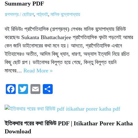
Summary PDF
গল্পসমগ্র / ছোটগল্প
,
পাঠ্যবই
,
মানিক বন্দ্যোপাধ্যায়
বই রিভিউঃ প্রাগৈতিহাসিক (গল্পগ্রন্থ) লেখকঃ মানিক বন্দোপাধ্যায় রিভিউ
করেছেনঃ Sukanta Bhattacharjee প্রাগৈতিহাসিক শব্দটা পড়লেই আমার
কেন জানি ডাইনোসরের কথা মনে হয়। আদতে, প্রাগৈতিহাসিক এখানে
ইতিহাসেরও অতীত, আদিম কিছু ধ্যান, ধারণা, অভ্যাস ইত্যাদি নিয়ে রচিত
কিছু ছোট গল্প। ডাইনোসর বিলুপ্ত হয়ে গেছে, কিন্তু বিলুপ্ত হয়নি
মানবের…
Read More »
Fa
T
E
S
ce
wi
m
ha
bo
tte
ail
re
ok
r
ইতিকথার পরের কথা রিভিউ PDF | Itikathar Porer Katha
Download