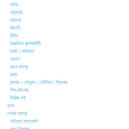
নাটক
পাঠ্যবই
প্রবন্ধ
বিদেশি
বিবিধ
বৈজ্ঞানিক কল্পকাহিনী
ভাষা / অভিধান
ভ্রমণ
রচনা সমগ্র
রম্য
রহস্য / গোয়েন্দা / ভৌতিক / থ্রিলার
শিশু-কিশোর
সিরিজ বই
ব্লগ
লেখক সমগ্র
অদ্বৈত মল্লবর্মণ