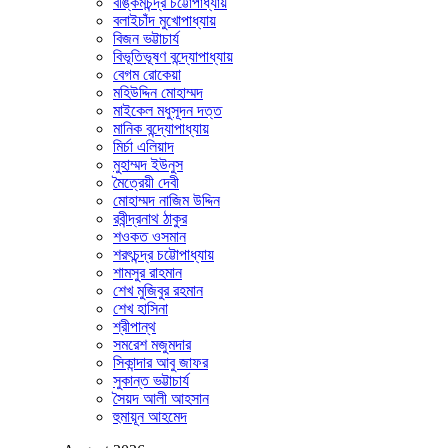
বঙ্কিমচন্দ্র চট্টোপাধ্যায়
বলাইচাঁদ মুখোপাধ্যায়
বিজন ভট্টাচার্য
বিভূতিভূষণ বন্দ্যোপাধ্যায়
বেগম রোকেয়া
মহিউদ্দিন মোহাম্মদ
মাইকেল মধুসূদন দত্ত
মানিক বন্দ্যোপাধ্যায়
মির্চা এলিয়াদ
মুহাম্মদ ইউনুস
মৈত্রেয়ী দেবী
মোহাম্মদ নাজিম উদ্দিন
রবীন্দ্রনাথ ঠাকুর
শওকত ওসমান
শরৎচন্দ্র চট্টোপাধ্যায়
শামসুর রাহমান
শেখ মুজিবুর রহমান
শেখ হাসিনা
শ্রীপান্থ
সমরেশ মজুমদার
সিকান্দার আবু জাফর
সুকান্ত ভট্টাচার্য
সৈয়দ আলী আহসান
হুমায়ূন আহমেদ