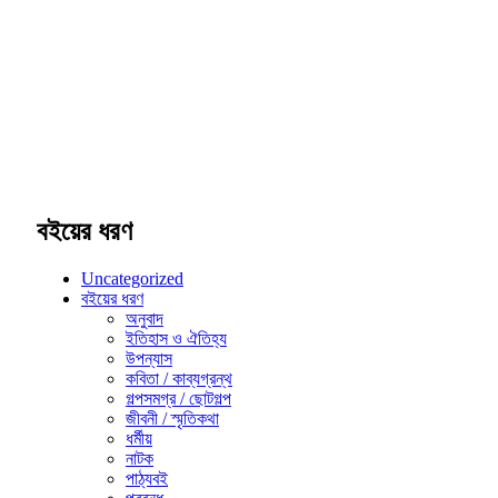
বইয়ের ধরণ
Uncategorized
বইয়ের ধরণ
অনুবাদ
ইতিহাস ও ঐতিহ্য
উপন্যাস
কবিতা / কাব্যগ্রন্থ
গল্পসমগ্র / ছোটগল্প
জীবনী / স্মৃতিকথা
ধর্মীয়
নাটক
পাঠ্যবই