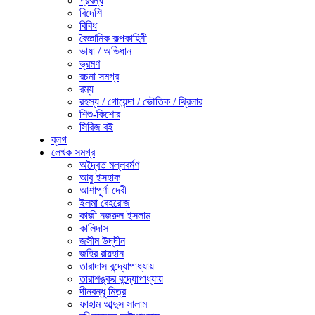
প্রবন্ধ
বিদেশি
বিবিধ
বৈজ্ঞানিক কল্পকাহিনী
ভাষা / অভিধান
ভ্রমণ
রচনা সমগ্র
রম্য
রহস্য / গোয়েন্দা / ভৌতিক / থ্রিলার
শিশু-কিশোর
সিরিজ বই
ব্লগ
লেখক সমগ্র
অদ্বৈত মল্লবর্মণ
আবু ইসহাক
আশাপূর্ণা দেবী
ইলমা বেহরোজ
কাজী নজরুল ইসলাম
কালিদাস
জসীম উদ্‌দীন
জহির রায়হান
তারাদাস বন্দ্যোপাধ্যায়
তারাশঙ্কর বন্দ্যোপাধ্যায়
দীনবন্ধু মিত্র
ফাহাম আব্দুস সালাম