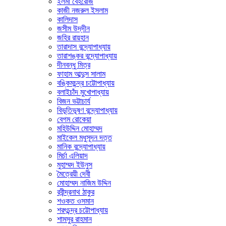
ইলমা বেহরোজ
কাজী নজরুল ইসলাম
কালিদাস
জসীম উদ্‌দীন
জহির রায়হান
তারাদাস বন্দ্যোপাধ্যায়
তারাশঙ্কর বন্দ্যোপাধ্যায়
দীনবন্ধু মিত্র
ফাহাম আব্দুস সালাম
বঙ্কিমচন্দ্র চট্টোপাধ্যায়
বলাইচাঁদ মুখোপাধ্যায়
বিজন ভট্টাচার্য
বিভূতিভূষণ বন্দ্যোপাধ্যায়
বেগম রোকেয়া
মহিউদ্দিন মোহাম্মদ
মাইকেল মধুসূদন দত্ত
মানিক বন্দ্যোপাধ্যায়
মির্চা এলিয়াদ
মুহাম্মদ ইউনুস
মৈত্রেয়ী দেবী
মোহাম্মদ নাজিম উদ্দিন
রবীন্দ্রনাথ ঠাকুর
শওকত ওসমান
শরৎচন্দ্র চট্টোপাধ্যায়
শামসুর রাহমান