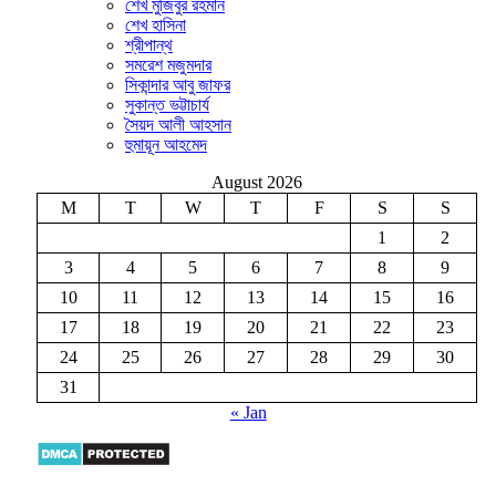
শেখ মুজিবুর রহমান
শেখ হাসিনা
শ্রীপান্থ
সমরেশ মজুমদার
সিকান্দার আবু জাফর
সুকান্ত ভট্টাচার্য
সৈয়দ আলী আহসান
হুমায়ূন আহমেদ
August 2026
M
T
W
T
F
S
S
1
2
3
4
5
6
7
8
9
10
11
12
13
14
15
16
17
18
19
20
21
22
23
24
25
26
27
28
29
30
31
« Jan