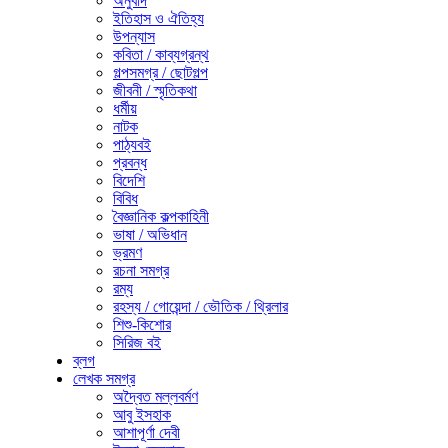
অনুবাদ
ইতিহাস ও ঐতিহ্য
উপন্যাস
কবিতা / কাব্যগ্রন্থ
গল্পসমগ্র / ছোটগল্প
জীবনী / স্মৃতিকথা
ধর্মীয়
নাটক
পাঠ্যবই
প্রবন্ধ
বিদেশি
বিবিধ
বৈজ্ঞানিক কল্পকাহিনী
ভাষা / অভিধান
ভ্রমণ
রচনা সমগ্র
রম্য
রহস্য / গোয়েন্দা / ভৌতিক / থ্রিলার
শিশু-কিশোর
সিরিজ বই
ব্লগ
লেখক সমগ্র
অদ্বৈত মল্লবর্মণ
আবু ইসহাক
আশাপূর্ণা দেবী