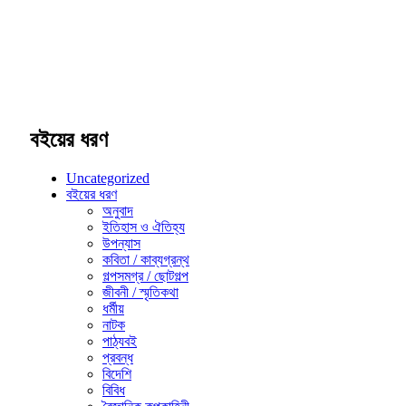
বইয়ের ধরণ
Uncategorized
বইয়ের ধরণ
অনুবাদ
ইতিহাস ও ঐতিহ্য
উপন্যাস
কবিতা / কাব্যগ্রন্থ
গল্পসমগ্র / ছোটগল্প
জীবনী / স্মৃতিকথা
ধর্মীয়
নাটক
পাঠ্যবই
প্রবন্ধ
বিদেশি
বিবিধ