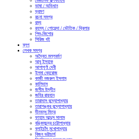
বৈজ্ঞানিক কল্পকাহিনী
ভাষা / অভিধান
ভ্রমণ
রচনা সমগ্র
রম্য
রহস্য / গোয়েন্দা / ভৌতিক / থ্রিলার
শিশু-কিশোর
সিরিজ বই
ব্লগ
লেখক সমগ্র
অদ্বৈত মল্লবর্মণ
আবু ইসহাক
আশাপূর্ণা দেবী
ইলমা বেহরোজ
কাজী নজরুল ইসলাম
কালিদাস
জসীম উদ্‌দীন
জহির রায়হান
তারাদাস বন্দ্যোপাধ্যায়
তারাশঙ্কর বন্দ্যোপাধ্যায়
দীনবন্ধু মিত্র
ফাহাম আব্দুস সালাম
বঙ্কিমচন্দ্র চট্টোপাধ্যায়
বলাইচাঁদ মুখোপাধ্যায়
বিজন ভট্টাচার্য