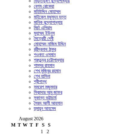
বিভূতিভূষণ বন্দ্যোপাধ্যায়
বেগম রোকেয়া
মহিউদ্দিন মোহাম্মদ
মাইকেল মধুসূদন দত্ত
মানিক বন্দ্যোপাধ্যায়
মির্চা এলিয়াদ
মুহাম্মদ ইউনুস
মৈত্রেয়ী দেবী
মোহাম্মদ নাজিম উদ্দিন
রবীন্দ্রনাথ ঠাকুর
শওকত ওসমান
শরৎচন্দ্র চট্টোপাধ্যায়
শামসুর রাহমান
শেখ মুজিবুর রহমান
শেখ হাসিনা
শ্রীপান্থ
সমরেশ মজুমদার
সিকান্দার আবু জাফর
সুকান্ত ভট্টাচার্য
সৈয়দ আলী আহসান
হুমায়ূন আহমেদ
August 2026
M
T
W
T
F
S
S
1
2