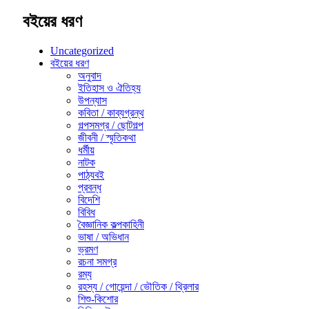
বইয়ের ধরণ
Uncategorized
বইয়ের ধরণ
অনুবাদ
ইতিহাস ও ঐতিহ্য
উপন্যাস
কবিতা / কাব্যগ্রন্থ
গল্পসমগ্র / ছোটগল্প
জীবনী / স্মৃতিকথা
ধর্মীয়
নাটক
পাঠ্যবই
প্রবন্ধ
বিদেশি
বিবিধ
বৈজ্ঞানিক কল্পকাহিনী
ভাষা / অভিধান
ভ্রমণ
রচনা সমগ্র
রম্য
রহস্য / গোয়েন্দা / ভৌতিক / থ্রিলার
শিশু-কিশোর