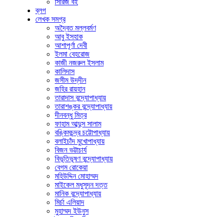
সিরিজ বই
ব্লগ
লেখক সমগ্র
অদ্বৈত মল্লবর্মণ
আবু ইসহাক
আশাপূর্ণা দেবী
ইলমা বেহরোজ
কাজী নজরুল ইসলাম
কালিদাস
জসীম উদ্‌দীন
জহির রায়হান
তারাদাস বন্দ্যোপাধ্যায়
তারাশঙ্কর বন্দ্যোপাধ্যায়
দীনবন্ধু মিত্র
ফাহাম আব্দুস সালাম
বঙ্কিমচন্দ্র চট্টোপাধ্যায়
বলাইচাঁদ মুখোপাধ্যায়
বিজন ভট্টাচার্য
বিভূতিভূষণ বন্দ্যোপাধ্যায়
বেগম রোকেয়া
মহিউদ্দিন মোহাম্মদ
মাইকেল মধুসূদন দত্ত
মানিক বন্দ্যোপাধ্যায়
মির্চা এলিয়াদ
মুহাম্মদ ইউনুস