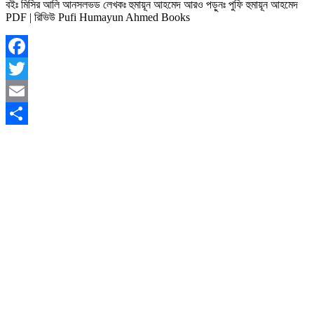
বইঃ মিসির আলি আনসলভড লেখকঃ হুমায়ূন আহমেদ আরও পড়ুনঃ পুফি হুমায়ূন আহমেদ
PDF | রিভিউ Pufi Humayun Ahmed Books
Facebook
Twitter
Email
Share