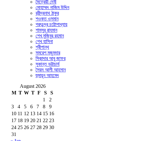
মৈত্রেয়ী দেবী
মোহাম্মদ নাজিম উদ্দিন
রবীন্দ্রনাথ ঠাকুর
শওকত ওসমান
শরৎচন্দ্র চট্টোপাধ্যায়
শামসুর রাহমান
শেখ মুজিবুর রহমান
শেখ হাসিনা
শ্রীপান্থ
সমরেশ মজুমদার
সিকান্দার আবু জাফর
সুকান্ত ভট্টাচার্য
সৈয়দ আলী আহসান
হুমায়ূন আহমেদ
August 2026
M
T
W
T
F
S
S
1
2
3
4
5
6
7
8
9
10
11
12
13
14
15
16
17
18
19
20
21
22
23
24
25
26
27
28
29
30
31
« Jan