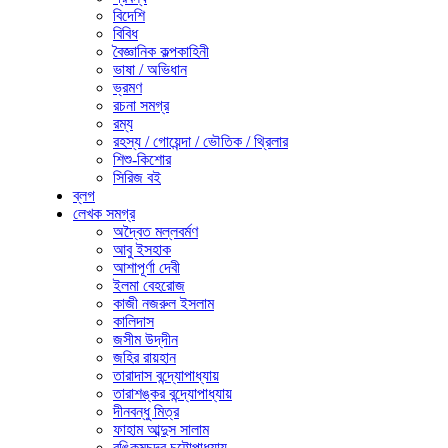
বিদেশি
বিবিধ
বৈজ্ঞানিক কল্পকাহিনী
ভাষা / অভিধান
ভ্রমণ
রচনা সমগ্র
রম্য
রহস্য / গোয়েন্দা / ভৌতিক / থ্রিলার
শিশু-কিশোর
সিরিজ বই
ব্লগ
লেখক সমগ্র
অদ্বৈত মল্লবর্মণ
আবু ইসহাক
আশাপূর্ণা দেবী
ইলমা বেহরোজ
কাজী নজরুল ইসলাম
কালিদাস
জসীম উদ্‌দীন
জহির রায়হান
তারাদাস বন্দ্যোপাধ্যায়
তারাশঙ্কর বন্দ্যোপাধ্যায়
দীনবন্ধু মিত্র
ফাহাম আব্দুস সালাম
বঙ্কিমচন্দ্র চট্টোপাধ্যায়