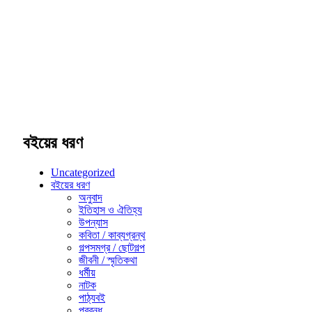
বইয়ের ধরণ
Uncategorized
বইয়ের ধরণ
অনুবাদ
ইতিহাস ও ঐতিহ্য
উপন্যাস
কবিতা / কাব্যগ্রন্থ
গল্পসমগ্র / ছোটগল্প
জীবনী / স্মৃতিকথা
ধর্মীয়
নাটক
পাঠ্যবই
প্রবন্ধ