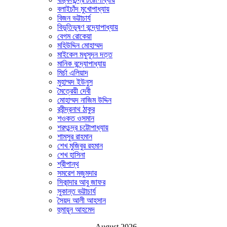
বলাইচাঁদ মুখোপাধ্যায়
বিজন ভট্টাচার্য
বিভূতিভূষণ বন্দ্যোপাধ্যায়
বেগম রোকেয়া
মহিউদ্দিন মোহাম্মদ
মাইকেল মধুসূদন দত্ত
মানিক বন্দ্যোপাধ্যায়
মির্চা এলিয়াদ
মুহাম্মদ ইউনুস
মৈত্রেয়ী দেবী
মোহাম্মদ নাজিম উদ্দিন
রবীন্দ্রনাথ ঠাকুর
শওকত ওসমান
শরৎচন্দ্র চট্টোপাধ্যায়
শামসুর রাহমান
শেখ মুজিবুর রহমান
শেখ হাসিনা
শ্রীপান্থ
সমরেশ মজুমদার
সিকান্দার আবু জাফর
সুকান্ত ভট্টাচার্য
সৈয়দ আলী আহসান
হুমায়ূন আহমেদ
August 2026