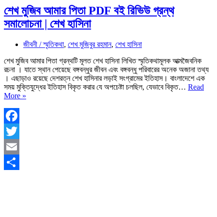
শেখ মুজিব আমার পিতা PDF বই রিভিউ গ্রন্থ
সমালোচনা | শেখ হাসিনা
জীবনী / স্মৃতিকথা
,
শেখ মুজিবুর রহমান
,
শেখ হাসিনা
শেখ মুজিব আমার পিতা গ্রন্থটি মূলত শেখ হাসিনা লিখিত স্মৃতিকথামূলক আত্মজৈবনিক
রচনা । যাতে স্থান পেয়েছে বঙ্গবন্ধুর জীবন এবং বঙ্গবন্ধু পরিবারের অনেক অজানা তথ্য
। এছাড়াও রয়েছে দেশরত্ন শেখ হাসিনার লড়াই সংগ্রামের ইতিহাস। বাংলাদেশে এক
সময় মুক্তিযুদ্ধের ইতিহাস বিকৃত করার যে অপচেষ্টা চলছিল, যেভাবে বিকৃত…
Read
শেখ
More »
মুজিব
আমার
পিতা
PDF
Facebook
বই
Twitter
রিভিউ
গ্রন্থ
Email
সমালোচনা
|
Share
শেখ
হাসিনা