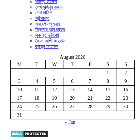
শামসুর রাহমান
শেখ মুজিবুর রহমান
শেখ হাসিনা
শ্রীপান্থ
সমরেশ মজুমদার
সিকান্দার আবু জাফর
সুকান্ত ভট্টাচার্য
সৈয়দ আলী আহসান
হুমায়ূন আহমেদ
August 2026
M
T
W
T
F
S
S
1
2
3
4
5
6
7
8
9
10
11
12
13
14
15
16
17
18
19
20
21
22
23
24
25
26
27
28
29
30
31
« Jan