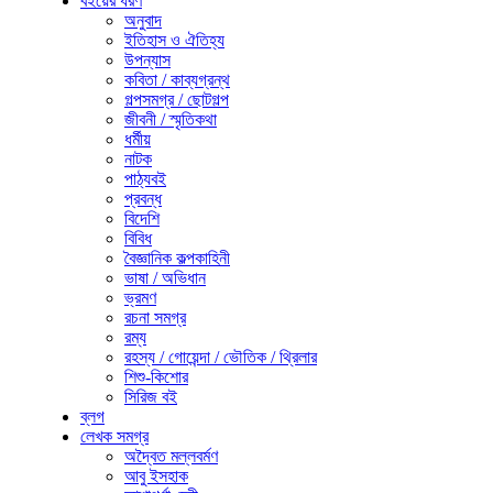
বইয়ের ধরণ
অনুবাদ
ইতিহাস ও ঐতিহ্য
উপন্যাস
কবিতা / কাব্যগ্রন্থ
গল্পসমগ্র / ছোটগল্প
জীবনী / স্মৃতিকথা
ধর্মীয়
নাটক
পাঠ্যবই
প্রবন্ধ
বিদেশি
বিবিধ
বৈজ্ঞানিক কল্পকাহিনী
ভাষা / অভিধান
ভ্রমণ
রচনা সমগ্র
রম্য
রহস্য / গোয়েন্দা / ভৌতিক / থ্রিলার
শিশু-কিশোর
সিরিজ বই
ব্লগ
লেখক সমগ্র
অদ্বৈত মল্লবর্মণ
আবু ইসহাক