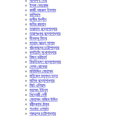
আশাপূর্ণা দেবী
ইলমা বেহরোজ
কাজী নজরুল ইসলাম
কালিদাস
জসীম উদ্‌দীন
জহির রায়হান
তারাদাস বন্দ্যোপাধ্যায়
তারাশঙ্কর বন্দ্যোপাধ্যায়
দীনবন্ধু মিত্র
ফাহাম আব্দুস সালাম
বঙ্কিমচন্দ্র চট্টোপাধ্যায়
বলাইচাঁদ মুখোপাধ্যায়
বিজন ভট্টাচার্য
বিভূতিভূষণ বন্দ্যোপাধ্যায়
বেগম রোকেয়া
মহিউদ্দিন মোহাম্মদ
মাইকেল মধুসূদন দত্ত
মানিক বন্দ্যোপাধ্যায়
মির্চা এলিয়াদ
মুহাম্মদ ইউনুস
মৈত্রেয়ী দেবী
মোহাম্মদ নাজিম উদ্দিন
রবীন্দ্রনাথ ঠাকুর
শওকত ওসমান
শরৎচন্দ্র চট্টোপাধ্যায়