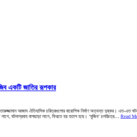
ব একটি জাতির রূপকার
রুজ্জামান আজাদ ঐতিহাসিক চরিত্রগুলোর বায়োপিক নির্মাণ অত্যন্ত দুষ্কর। এত-এত ঘ
 লাগে, ঘটনাপ্রবাহ বাপছাড়া লাগে, ফিরতে হয় হতাশ হয়ে। ‘মুজিব’ চলচ্চিত্র…
Read Mo