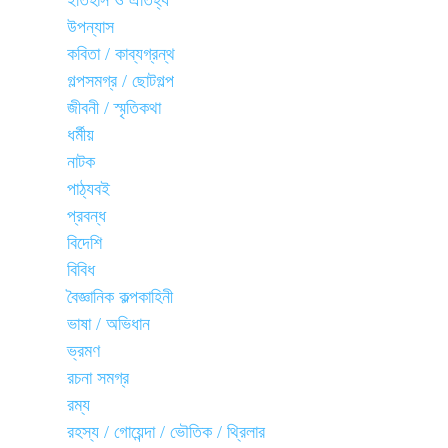
ইতিহাস ও ঐতিহ্য
উপন্যাস
কবিতা / কাব্যগ্রন্থ
গল্পসমগ্র / ছোটগল্প
জীবনী / স্মৃতিকথা
ধর্মীয়
নাটক
পাঠ্যবই
প্রবন্ধ
বিদেশি
বিবিধ
বৈজ্ঞানিক কল্পকাহিনী
ভাষা / অভিধান
ভ্রমণ
রচনা সমগ্র
রম্য
রহস্য / গোয়েন্দা / ভৌতিক / থ্রিলার