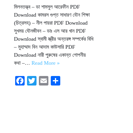
মিলনতত্ত্ব – ডা শামসুল আরেফীন PDF
Download কামরস গুপ্ত সাধারণ যৌন শিক্ষা
(চিত্রসহ) – নীল পায়রা PDF Download
সুখময় যৌনজীবন – ডাঃ এস আর খান PDF
Download স্বামী স্ত্রীর অন্তরঙ্গ সম্পর্কের বিধি
– মুহাম্মাদ বিন আদাম কাউসারি PDF
Download নারী পুরুষের একান্ত গোপনীয়
কথা –…
Read More »
Fa
T
E
S
ce
wi
m
ha
bo
tte
ail
re
ok
r