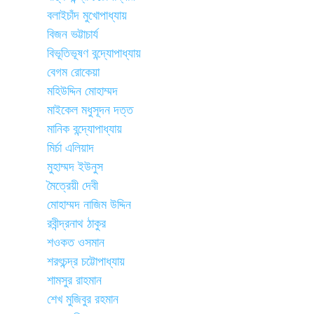
বলাইচাঁদ মুখোপাধ্যায়
বিজন ভট্টাচার্য
বিভূতিভূষণ বন্দ্যোপাধ্যায়
বেগম রোকেয়া
মহিউদ্দিন মোহাম্মদ
মাইকেল মধুসূদন দত্ত
মানিক বন্দ্যোপাধ্যায়
মির্চা এলিয়াদ
মুহাম্মদ ইউনুস
মৈত্রেয়ী দেবী
মোহাম্মদ নাজিম উদ্দিন
রবীন্দ্রনাথ ঠাকুর
শওকত ওসমান
শরৎচন্দ্র চট্টোপাধ্যায়
শামসুর রাহমান
শেখ মুজিবুর রহমান