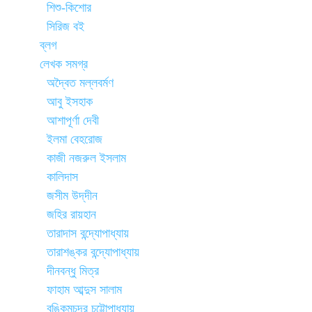
শিশু-কিশোর
সিরিজ বই
ব্লগ
লেখক সমগ্র
অদ্বৈত মল্লবর্মণ
আবু ইসহাক
আশাপূর্ণা দেবী
ইলমা বেহরোজ
কাজী নজরুল ইসলাম
কালিদাস
জসীম উদ্‌দীন
জহির রায়হান
তারাদাস বন্দ্যোপাধ্যায়
তারাশঙ্কর বন্দ্যোপাধ্যায়
দীনবন্ধু মিত্র
ফাহাম আব্দুস সালাম
বঙ্কিমচন্দ্র চট্টোপাধ্যায়