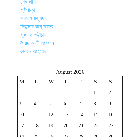
শেখ হাসিনা
শ্রীপান্থ
সমরেশ মজুমদার
সিকান্দার আবু জাফর
সুকান্ত ভট্টাচার্য
সৈয়দ আলী আহসান
হুমায়ূন আহমেদ
August 2026
M
T
W
T
F
S
S
1
2
3
4
5
6
7
8
9
10
11
12
13
14
15
16
17
18
19
20
21
22
23
24
25
26
27
28
29
30