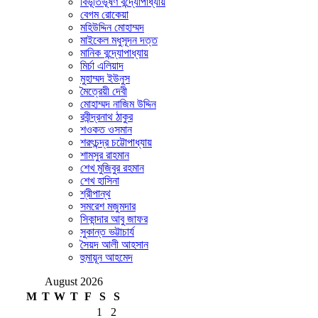
বিভূতিভূষণ বন্দ্যোপাধ্যায়
বেগম রোকেয়া
মহিউদ্দিন মোহাম্মদ
মাইকেল মধুসূদন দত্ত
মানিক বন্দ্যোপাধ্যায়
মির্চা এলিয়াদ
মুহাম্মদ ইউনুস
মৈত্রেয়ী দেবী
মোহাম্মদ নাজিম উদ্দিন
রবীন্দ্রনাথ ঠাকুর
শওকত ওসমান
শরৎচন্দ্র চট্টোপাধ্যায়
শামসুর রাহমান
শেখ মুজিবুর রহমান
শেখ হাসিনা
শ্রীপান্থ
সমরেশ মজুমদার
সিকান্দার আবু জাফর
সুকান্ত ভট্টাচার্য
সৈয়দ আলী আহসান
হুমায়ূন আহমেদ
August 2026
M
T
W
T
F
S
S
1
2