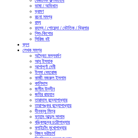
বৈজ্ঞানিক কল্পকাহিনী
ভাষা / অভিধান
ভ্রমণ
রচনা সমগ্র
রম্য
রহস্য / গোয়েন্দা / ভৌতিক / থ্রিলার
শিশু-কিশোর
সিরিজ বই
ব্লগ
লেখক সমগ্র
অদ্বৈত মল্লবর্মণ
আবু ইসহাক
আশাপূর্ণা দেবী
ইলমা বেহরোজ
কাজী নজরুল ইসলাম
কালিদাস
জসীম উদ্‌দীন
জহির রায়হান
তারাদাস বন্দ্যোপাধ্যায়
তারাশঙ্কর বন্দ্যোপাধ্যায়
দীনবন্ধু মিত্র
ফাহাম আব্দুস সালাম
বঙ্কিমচন্দ্র চট্টোপাধ্যায়
বলাইচাঁদ মুখোপাধ্যায়
বিজন ভট্টাচার্য