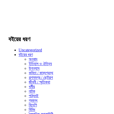
বইয়ের ধরণ
Uncategorized
বইয়ের ধরণ
অনুবাদ
ইতিহাস ও ঐতিহ্য
উপন্যাস
কবিতা / কাব্যগ্রন্থ
গল্পসমগ্র / ছোটগল্প
জীবনী / স্মৃতিকথা
ধর্মীয়
নাটক
পাঠ্যবই
প্রবন্ধ
বিদেশি
বিবিধ