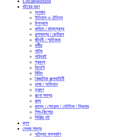
Uncategorized
বইয়ের ধরণ
অনুবাদ
ইতিহাস ও ঐতিহ্য
উপন্যাস
কবিতা / কাব্যগ্রন্থ
গল্পসমগ্র / ছোটগল্প
জীবনী / স্মৃতিকথা
ধর্মীয়
নাটক
পাঠ্যবই
প্রবন্ধ
বিদেশি
বিবিধ
বৈজ্ঞানিক কল্পকাহিনী
ভাষা / অভিধান
ভ্রমণ
রচনা সমগ্র
রম্য
রহস্য / গোয়েন্দা / ভৌতিক / থ্রিলার
শিশু-কিশোর
সিরিজ বই
ব্লগ
লেখক সমগ্র
অদ্বৈত মল্লবর্মণ