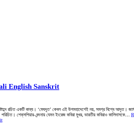
ali English Sanskrit
টাব্দে রচিত একটি কাব্য। ‘মেঘদূত’ কেবল এই উপমহাদেশেই নয়, সমগ্র বিশ্বে আদৃত। জার্
পরিচিত। শেক্‌সপিয়ার–বন্দনায় যেমন ইংরেজ কবিরা মুখর, ভারতীয় কবিরাও কালিদাসকে…
R
it