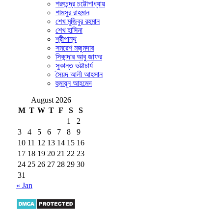
শরৎচন্দ্র চট্টোপাধ্যায়
শামসুর রাহমান
শেখ মুজিবুর রহমান
শেখ হাসিনা
শ্রীপান্থ
সমরেশ মজুমদার
সিকান্দার আবু জাফর
সুকান্ত ভট্টাচার্য
সৈয়দ আলী আহসান
হুমায়ূন আহমেদ
August 2026
M
T
W
T
F
S
S
1
2
3
4
5
6
7
8
9
10
11
12
13
14
15
16
17
18
19
20
21
22
23
24
25
26
27
28
29
30
31
« Jan