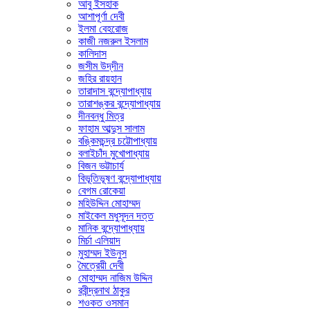
আবু ইসহাক
আশাপূর্ণা দেবী
ইলমা বেহরোজ
কাজী নজরুল ইসলাম
কালিদাস
জসীম উদ্‌দীন
জহির রায়হান
তারাদাস বন্দ্যোপাধ্যায়
তারাশঙ্কর বন্দ্যোপাধ্যায়
দীনবন্ধু মিত্র
ফাহাম আব্দুস সালাম
বঙ্কিমচন্দ্র চট্টোপাধ্যায়
বলাইচাঁদ মুখোপাধ্যায়
বিজন ভট্টাচার্য
বিভূতিভূষণ বন্দ্যোপাধ্যায়
বেগম রোকেয়া
মহিউদ্দিন মোহাম্মদ
মাইকেল মধুসূদন দত্ত
মানিক বন্দ্যোপাধ্যায়
মির্চা এলিয়াদ
মুহাম্মদ ইউনুস
মৈত্রেয়ী দেবী
মোহাম্মদ নাজিম উদ্দিন
রবীন্দ্রনাথ ঠাকুর
শওকত ওসমান