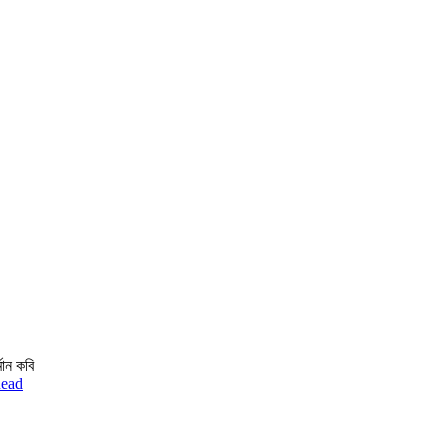
মান কবি
ead