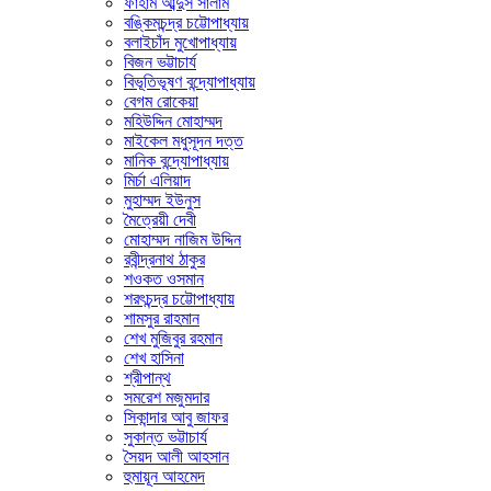
ফাহাম আব্দুস সালাম
বঙ্কিমচন্দ্র চট্টোপাধ্যায়
বলাইচাঁদ মুখোপাধ্যায়
বিজন ভট্টাচার্য
বিভূতিভূষণ বন্দ্যোপাধ্যায়
বেগম রোকেয়া
মহিউদ্দিন মোহাম্মদ
মাইকেল মধুসূদন দত্ত
মানিক বন্দ্যোপাধ্যায়
মির্চা এলিয়াদ
মুহাম্মদ ইউনুস
মৈত্রেয়ী দেবী
মোহাম্মদ নাজিম উদ্দিন
রবীন্দ্রনাথ ঠাকুর
শওকত ওসমান
শরৎচন্দ্র চট্টোপাধ্যায়
শামসুর রাহমান
শেখ মুজিবুর রহমান
শেখ হাসিনা
শ্রীপান্থ
সমরেশ মজুমদার
সিকান্দার আবু জাফর
সুকান্ত ভট্টাচার্য
সৈয়দ আলী আহসান
হুমায়ূন আহমেদ