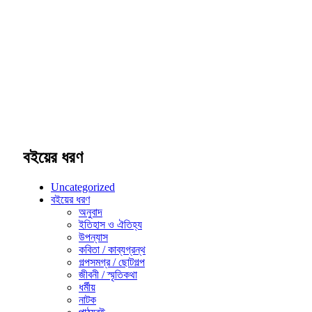
বইয়ের ধরণ
Uncategorized
বইয়ের ধরণ
অনুবাদ
ইতিহাস ও ঐতিহ্য
উপন্যাস
কবিতা / কাব্যগ্রন্থ
গল্পসমগ্র / ছোটগল্প
জীবনী / স্মৃতিকথা
ধর্মীয়
নাটক