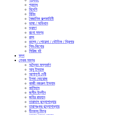
পাঠ্যবই
প্রবন্ধ
বিদেশি
বিবিধ
বৈজ্ঞানিক কল্পকাহিনী
ভাষা / অভিধান
ভ্রমণ
রচনা সমগ্র
রম্য
রহস্য / গোয়েন্দা / ভৌতিক / থ্রিলার
শিশু-কিশোর
সিরিজ বই
ব্লগ
লেখক সমগ্র
অদ্বৈত মল্লবর্মণ
আবু ইসহাক
আশাপূর্ণা দেবী
ইলমা বেহরোজ
কাজী নজরুল ইসলাম
কালিদাস
জসীম উদ্‌দীন
জহির রায়হান
তারাদাস বন্দ্যোপাধ্যায়
তারাশঙ্কর বন্দ্যোপাধ্যায়
দীনবন্ধু মিত্র