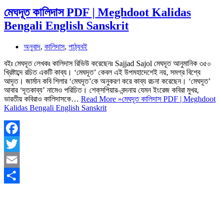
মেঘদূত কালিদাস PDF | Meghdoot Kalidas
Bengali English Sanskrit
অনুবাদ
,
কালিদাস
,
পাঠ্যবই
বইঃ মেঘদূত লেখকঃ কালিদাস রিভিউ করেছেনঃ Sajjad Sajol মেঘদূত আনুমানিক ৩৫০
খ্রিষ্টাব্দে রচিত একটি কাব্য। ‘মেঘদূত’ কেবল এই উপমহাদেশেই নয়, সমগ্র বিশ্বে
আদৃত। জার্মান কবি শিলার ‘মেঘদূত’কে অনুকরণ করে কাব্য রচনা করেছেন। ‘মেঘদূত’
আবার ‘দূতকাব্য’ নামেও পরিচিত। শেক্‌সপিয়ার–বন্দনায় যেমন ইংরেজ কবিরা মুখর,
ভারতীয় কবিরাও কালিদাসকে…
Read More »
মেঘদূত কালিদাস PDF | Meghdoot
Kalidas Bengali English Sanskrit
Facebook
Twitter
Email
Share