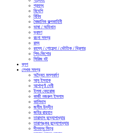
পাঠ্যবই
প্রবন্ধ
বিদেশি
বিবিধ
বৈজ্ঞানিক কল্পকাহিনী
ভাষা / অভিধান
ভ্রমণ
রচনা সমগ্র
রম্য
রহস্য / গোয়েন্দা / ভৌতিক / থ্রিলার
শিশু-কিশোর
সিরিজ বই
ব্লগ
লেখক সমগ্র
অদ্বৈত মল্লবর্মণ
আবু ইসহাক
আশাপূর্ণা দেবী
ইলমা বেহরোজ
কাজী নজরুল ইসলাম
কালিদাস
জসীম উদ্‌দীন
জহির রায়হান
তারাদাস বন্দ্যোপাধ্যায়
তারাশঙ্কর বন্দ্যোপাধ্যায়
দীনবন্ধু মিত্র