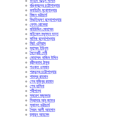
ফাহাম আব্দুস সালাম
বঙ্কিমচন্দ্র চট্টোপাধ্যায়
বলাইচাঁদ মুখোপাধ্যায়
বিজন ভট্টাচার্য
বিভূতিভূষণ বন্দ্যোপাধ্যায়
বেগম রোকেয়া
মহিউদ্দিন মোহাম্মদ
মাইকেল মধুসূদন দত্ত
মানিক বন্দ্যোপাধ্যায়
মির্চা এলিয়াদ
মুহাম্মদ ইউনুস
মৈত্রেয়ী দেবী
মোহাম্মদ নাজিম উদ্দিন
রবীন্দ্রনাথ ঠাকুর
শওকত ওসমান
শরৎচন্দ্র চট্টোপাধ্যায়
শামসুর রাহমান
শেখ মুজিবুর রহমান
শেখ হাসিনা
শ্রীপান্থ
সমরেশ মজুমদার
সিকান্দার আবু জাফর
সুকান্ত ভট্টাচার্য
সৈয়দ আলী আহসান
হুমায়ূন আহমেদ