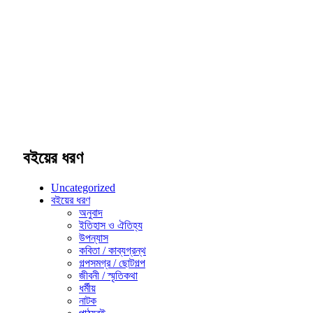
বইয়ের ধরণ
Uncategorized
বইয়ের ধরণ
অনুবাদ
ইতিহাস ও ঐতিহ্য
উপন্যাস
কবিতা / কাব্যগ্রন্থ
গল্পসমগ্র / ছোটগল্প
জীবনী / স্মৃতিকথা
ধর্মীয়
নাটক