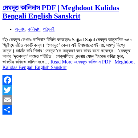
মেঘদূত কালিদাস PDF | Meghdoot Kalidas
Bengali English Sanskrit
অনুবাদ
,
কালিদাস
,
পাঠ্যবই
বইঃ মেঘদূত লেখকঃ কালিদাস রিভিউ করেছেনঃ Sajjad Sajol মেঘদূত আনুমানিক ৩৫০
খ্রিষ্টাব্দে রচিত একটি কাব্য। ‘মেঘদূত’ কেবল এই উপমহাদেশেই নয়, সমগ্র বিশ্বে
আদৃত। জার্মান কবি শিলার ‘মেঘদূত’কে অনুকরণ করে কাব্য রচনা করেছেন। ‘মেঘদূত’
আবার ‘দূতকাব্য’ নামেও পরিচিত। শেক্‌সপিয়ার–বন্দনায় যেমন ইংরেজ কবিরা মুখর,
ভারতীয় কবিরাও কালিদাসকে…
Read More »
মেঘদূত কালিদাস PDF | Meghdoot
Kalidas Bengali English Sanskrit
Facebook
Twitter
Email
Share