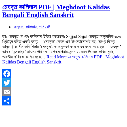
মেঘদূত কালিদাস PDF | Meghdoot Kalidas
Bengali English Sanskrit
অনুবাদ
,
কালিদাস
,
পাঠ্যবই
বইঃ মেঘদূত লেখকঃ কালিদাস রিভিউ করেছেনঃ Sajjad Sajol মেঘদূত আনুমানিক ৩৫০
খ্রিষ্টাব্দে রচিত একটি কাব্য। ‘মেঘদূত’ কেবল এই উপমহাদেশেই নয়, সমগ্র বিশ্বে
আদৃত। জার্মান কবি শিলার ‘মেঘদূত’কে অনুকরণ করে কাব্য রচনা করেছেন। ‘মেঘদূত’
আবার ‘দূতকাব্য’ নামেও পরিচিত। শেক্‌সপিয়ার–বন্দনায় যেমন ইংরেজ কবিরা মুখর,
ভারতীয় কবিরাও কালিদাসকে…
Read More »
মেঘদূত কালিদাস PDF | Meghdoot
Kalidas Bengali English Sanskrit
Facebook
Twitter
Email
Share