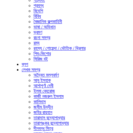
পাঠ্যবই
প্রবন্ধ
বিদেশি
বিবিধ
বৈজ্ঞানিক কল্পকাহিনী
ভাষা / অভিধান
ভ্রমণ
রচনা সমগ্র
রম্য
রহস্য / গোয়েন্দা / ভৌতিক / থ্রিলার
শিশু-কিশোর
সিরিজ বই
ব্লগ
লেখক সমগ্র
অদ্বৈত মল্লবর্মণ
আবু ইসহাক
আশাপূর্ণা দেবী
ইলমা বেহরোজ
কাজী নজরুল ইসলাম
কালিদাস
জসীম উদ্‌দীন
জহির রায়হান
তারাদাস বন্দ্যোপাধ্যায়
তারাশঙ্কর বন্দ্যোপাধ্যায়
দীনবন্ধু মিত্র