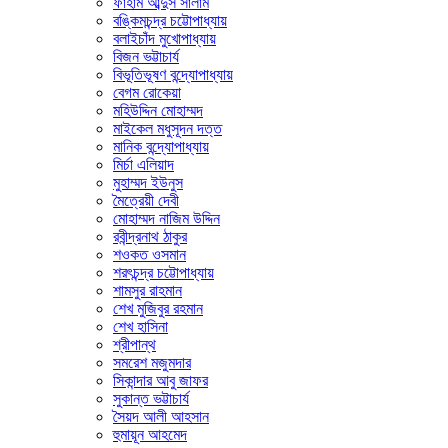
ফাহাম আব্দুস সালাম
বঙ্কিমচন্দ্র চট্টোপাধ্যায়
বলাইচাঁদ মুখোপাধ্যায়
বিজন ভট্টাচার্য
বিভূতিভূষণ বন্দ্যোপাধ্যায়
বেগম রোকেয়া
মহিউদ্দিন মোহাম্মদ
মাইকেল মধুসূদন দত্ত
মানিক বন্দ্যোপাধ্যায়
মির্চা এলিয়াদ
মুহাম্মদ ইউনুস
মৈত্রেয়ী দেবী
মোহাম্মদ নাজিম উদ্দিন
রবীন্দ্রনাথ ঠাকুর
শওকত ওসমান
শরৎচন্দ্র চট্টোপাধ্যায়
শামসুর রাহমান
শেখ মুজিবুর রহমান
শেখ হাসিনা
শ্রীপান্থ
সমরেশ মজুমদার
সিকান্দার আবু জাফর
সুকান্ত ভট্টাচার্য
সৈয়দ আলী আহসান
হুমায়ূন আহমেদ