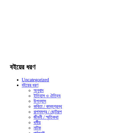
বইয়ের ধরণ
Uncategorized
বইয়ের ধরণ
অনুবাদ
ইতিহাস ও ঐতিহ্য
উপন্যাস
কবিতা / কাব্যগ্রন্থ
গল্পসমগ্র / ছোটগল্প
জীবনী / স্মৃতিকথা
ধর্মীয়
নাটক