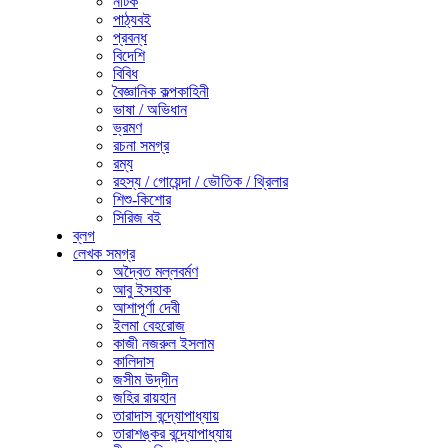
নাটক
পাঠ্যবই
প্রবন্ধ
বিদেশি
বিবিধ
বৈজ্ঞানিক কল্পকাহিনী
ভাষা / অভিধান
ভ্রমণ
রচনা সমগ্র
রম্য
রহস্য / গোয়েন্দা / ভৌতিক / থ্রিলার
শিশু-কিশোর
সিরিজ বই
ব্লগ
লেখক সমগ্র
অদ্বৈত মল্লবর্মণ
আবু ইসহাক
আশাপূর্ণা দেবী
ইলমা বেহরোজ
কাজী নজরুল ইসলাম
কালিদাস
জসীম উদ্‌দীন
জহির রায়হান
তারাদাস বন্দ্যোপাধ্যায়
তারাশঙ্কর বন্দ্যোপাধ্যায়