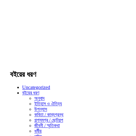
বইয়ের ধরণ
Uncategorized
বইয়ের ধরণ
অনুবাদ
ইতিহাস ও ঐতিহ্য
উপন্যাস
কবিতা / কাব্যগ্রন্থ
গল্পসমগ্র / ছোটগল্প
জীবনী / স্মৃতিকথা
ধর্মীয়