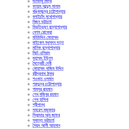
দীনবন্ধু মিত্র
ফাহাম আব্দুস সালাম
বঙ্কিমচন্দ্র চট্টোপাধ্যায়
বলাইচাঁদ মুখোপাধ্যায়
বিজন ভট্টাচার্য
বিভূতিভূষণ বন্দ্যোপাধ্যায়
বেগম রোকেয়া
মহিউদ্দিন মোহাম্মদ
মাইকেল মধুসূদন দত্ত
মানিক বন্দ্যোপাধ্যায়
মির্চা এলিয়াদ
মুহাম্মদ ইউনুস
মৈত্রেয়ী দেবী
মোহাম্মদ নাজিম উদ্দিন
রবীন্দ্রনাথ ঠাকুর
শওকত ওসমান
শরৎচন্দ্র চট্টোপাধ্যায়
শামসুর রাহমান
শেখ মুজিবুর রহমান
শেখ হাসিনা
শ্রীপান্থ
সমরেশ মজুমদার
সিকান্দার আবু জাফর
সুকান্ত ভট্টাচার্য
সৈয়দ আলী আহসান