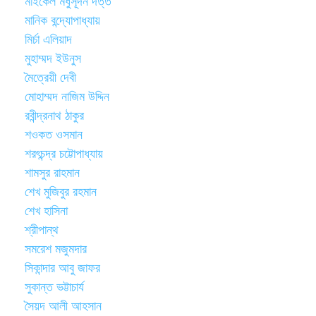
মাইকেল মধুসূদন দত্ত
মানিক বন্দ্যোপাধ্যায়
মির্চা এলিয়াদ
মুহাম্মদ ইউনুস
মৈত্রেয়ী দেবী
মোহাম্মদ নাজিম উদ্দিন
রবীন্দ্রনাথ ঠাকুর
শওকত ওসমান
শরৎচন্দ্র চট্টোপাধ্যায়
শামসুর রাহমান
শেখ মুজিবুর রহমান
শেখ হাসিনা
শ্রীপান্থ
সমরেশ মজুমদার
সিকান্দার আবু জাফর
সুকান্ত ভট্টাচার্য
সৈয়দ আলী আহসান