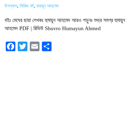
উপন্যাস
,
সিরিজ বই
,
হুমায়ূন আহমেদ
বইঃ মেঘের ছায়া লেখকঃ হুমায়ুন আহমেদ আরও পড়ুনঃ শুভ্র সমগ্র হুমায়ুন
আহমেদ PDF | রিভিউ Shuvro Humayun Ahmed
Fa
T
E
S
ce
wi
m
ha
bo
tte
ail
re
ok
r