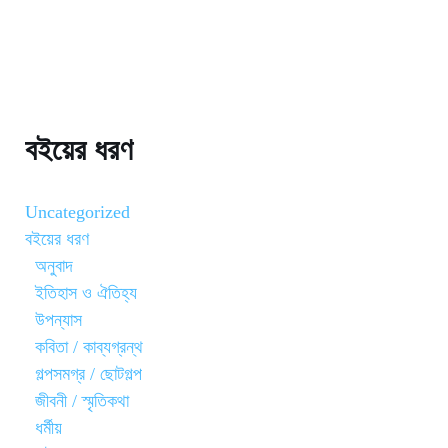
বইয়ের ধরণ
Uncategorized
বইয়ের ধরণ
অনুবাদ
ইতিহাস ও ঐতিহ্য
উপন্যাস
কবিতা / কাব্যগ্রন্থ
গল্পসমগ্র / ছোটগল্প
জীবনী / স্মৃতিকথা
ধর্মীয়