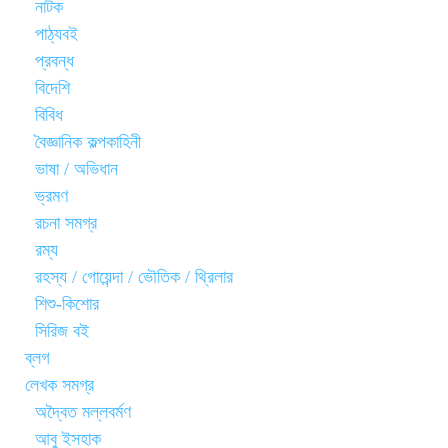
নাটক
পাঠ্যবই
প্রবন্ধ
বিদেশি
বিবিধ
বৈজ্ঞানিক কল্পকাহিনী
ভাষা / অভিধান
ভ্রমণ
রচনা সমগ্র
রম্য
রহস্য / গোয়েন্দা / ভৌতিক / থ্রিলার
শিশু-কিশোর
সিরিজ বই
ব্লগ
লেখক সমগ্র
অদ্বৈত মল্লবর্মণ
আবু ইসহাক