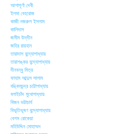
আশাপূর্ণা দেবী
ইলমা বেহরোজ
কাজী নজরুল ইসলাম
কালিদাস
জসীম উদ্‌দীন
জহির রায়হান
তারাদাস বন্দ্যোপাধ্যায়
তারাশঙ্কর বন্দ্যোপাধ্যায়
দীনবন্ধু মিত্র
ফাহাম আব্দুস সালাম
বঙ্কিমচন্দ্র চট্টোপাধ্যায়
বলাইচাঁদ মুখোপাধ্যায়
বিজন ভট্টাচার্য
বিভূতিভূষণ বন্দ্যোপাধ্যায়
বেগম রোকেয়া
মহিউদ্দিন মোহাম্মদ