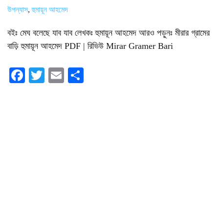
উপন্যাস
,
হুমায়ূন আহমেদ
বইঃ মেঘ বলেছে যাব যাব লেখকঃ হুমায়ূন আহমেদ আরও পড়ুনঃ মীরার গ্রামের
বাড়ি হুমায়ূন আহমেদ PDF | রিভিউ Mirar Gramer Bari
Fa
T
E
S
ce
wi
m
ha
bo
tte
ail
re
ok
r