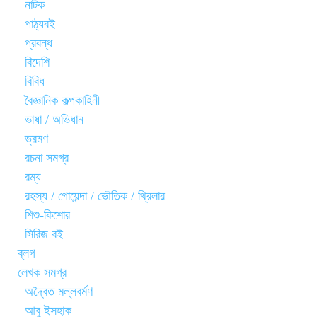
নাটক
পাঠ্যবই
প্রবন্ধ
বিদেশি
বিবিধ
বৈজ্ঞানিক কল্পকাহিনী
ভাষা / অভিধান
ভ্রমণ
রচনা সমগ্র
রম্য
রহস্য / গোয়েন্দা / ভৌতিক / থ্রিলার
শিশু-কিশোর
সিরিজ বই
ব্লগ
লেখক সমগ্র
অদ্বৈত মল্লবর্মণ
আবু ইসহাক