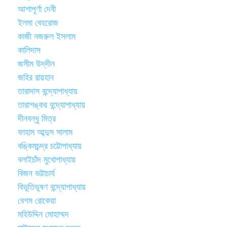
আশাপূর্ণা দেবী
ইলমা বেহরোজ
কাজী নজরুল ইসলাম
কালিদাস
জসীম উদ্‌দীন
জহির রায়হান
তারাদাস বন্দ্যোপাধ্যায়
তারাশঙ্কর বন্দ্যোপাধ্যায়
দীনবন্ধু মিত্র
ফাহাম আব্দুস সালাম
বঙ্কিমচন্দ্র চট্টোপাধ্যায়
বলাইচাঁদ মুখোপাধ্যায়
বিজন ভট্টাচার্য
বিভূতিভূষণ বন্দ্যোপাধ্যায়
বেগম রোকেয়া
মহিউদ্দিন মোহাম্মদ