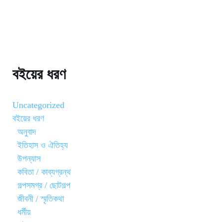
বইয়ের ধরণ
Uncategorized
বইয়ের ধরণ
অনুবাদ
ইতিহাস ও ঐতিহ্য
উপন্যাস
কবিতা / কাব্যগ্রন্থ
গল্পসমগ্র / ছোটগল্প
জীবনী / স্মৃতিকথা
ধর্মীয়