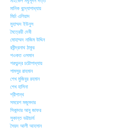
মাইকেল মধুসূদন দত্ত
মানিক বন্দ্যোপাধ্যায়
মির্চা এলিয়াদ
মুহাম্মদ ইউনুস
মৈত্রেয়ী দেবী
মোহাম্মদ নাজিম উদ্দিন
রবীন্দ্রনাথ ঠাকুর
শওকত ওসমান
শরৎচন্দ্র চট্টোপাধ্যায়
শামসুর রাহমান
শেখ মুজিবুর রহমান
শেখ হাসিনা
শ্রীপান্থ
সমরেশ মজুমদার
সিকান্দার আবু জাফর
সুকান্ত ভট্টাচার্য
সৈয়দ আলী আহসান