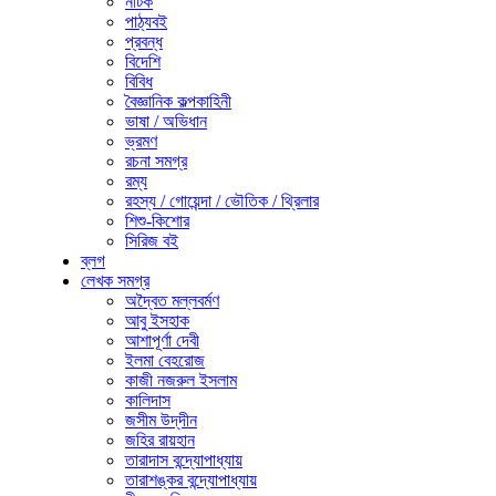
নাটক
পাঠ্যবই
প্রবন্ধ
বিদেশি
বিবিধ
বৈজ্ঞানিক কল্পকাহিনী
ভাষা / অভিধান
ভ্রমণ
রচনা সমগ্র
রম্য
রহস্য / গোয়েন্দা / ভৌতিক / থ্রিলার
শিশু-কিশোর
সিরিজ বই
ব্লগ
লেখক সমগ্র
অদ্বৈত মল্লবর্মণ
আবু ইসহাক
আশাপূর্ণা দেবী
ইলমা বেহরোজ
কাজী নজরুল ইসলাম
কালিদাস
জসীম উদ্‌দীন
জহির রায়হান
তারাদাস বন্দ্যোপাধ্যায়
তারাশঙ্কর বন্দ্যোপাধ্যায়