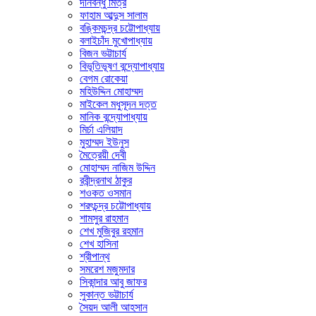
দীনবন্ধু মিত্র
ফাহাম আব্দুস সালাম
বঙ্কিমচন্দ্র চট্টোপাধ্যায়
বলাইচাঁদ মুখোপাধ্যায়
বিজন ভট্টাচার্য
বিভূতিভূষণ বন্দ্যোপাধ্যায়
বেগম রোকেয়া
মহিউদ্দিন মোহাম্মদ
মাইকেল মধুসূদন দত্ত
মানিক বন্দ্যোপাধ্যায়
মির্চা এলিয়াদ
মুহাম্মদ ইউনুস
মৈত্রেয়ী দেবী
মোহাম্মদ নাজিম উদ্দিন
রবীন্দ্রনাথ ঠাকুর
শওকত ওসমান
শরৎচন্দ্র চট্টোপাধ্যায়
শামসুর রাহমান
শেখ মুজিবুর রহমান
শেখ হাসিনা
শ্রীপান্থ
সমরেশ মজুমদার
সিকান্দার আবু জাফর
সুকান্ত ভট্টাচার্য
সৈয়দ আলী আহসান