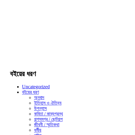
বইয়ের ধরণ
Uncategorized
বইয়ের ধরণ
অনুবাদ
ইতিহাস ও ঐতিহ্য
উপন্যাস
কবিতা / কাব্যগ্রন্থ
গল্পসমগ্র / ছোটগল্প
জীবনী / স্মৃতিকথা
ধর্মীয়