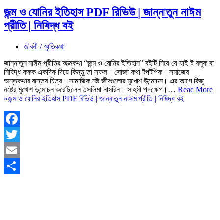
জন্ম ও যোনির ইতিহাস PDF রিভিউ | জান্নাতুন নাঈম
প্রীতি | নিষিদ্ধ বই
জীবনী / স্মৃতিকথা
জান্নাতুন নাঈম প্রীতির আত্মকথা “জন্ম ও যোনির ইতিহাস” বইটি নিয়ে যে যাই ই বলুক বা
নিষিদ্ধ করুক একদিক দিয়ে কিন্তু তা সফল। সোজা কথা টপটপিক। সমাজের
অন্তকথার বাস্তব চিত্র। সামাজিক নষ্ট জীবগুলোর মুখোশ উন্মোচন। এর আগে কিছু
নষ্টের মুখোশ উন্মোচন করেছিলেন তসলিমা নাসরিন। সাহসী পদক্ষেপ।…
Read More
»
জন্ম ও যোনির ইতিহাস PDF রিভিউ | জান্নাতুন নাঈম প্রীতি | নিষিদ্ধ বই
Facebook
Twitter
Email
Share