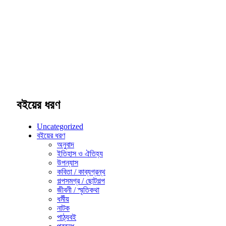
বইয়ের ধরণ
Uncategorized
বইয়ের ধরণ
অনুবাদ
ইতিহাস ও ঐতিহ্য
উপন্যাস
কবিতা / কাব্যগ্রন্থ
গল্পসমগ্র / ছোটগল্প
জীবনী / স্মৃতিকথা
ধর্মীয়
নাটক
পাঠ্যবই