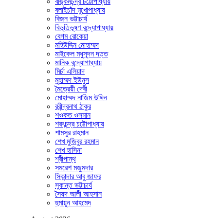
বঙ্কিমচন্দ্র চট্টোপাধ্যায়
বলাইচাঁদ মুখোপাধ্যায়
বিজন ভট্টাচার্য
বিভূতিভূষণ বন্দ্যোপাধ্যায়
বেগম রোকেয়া
মহিউদ্দিন মোহাম্মদ
মাইকেল মধুসূদন দত্ত
মানিক বন্দ্যোপাধ্যায়
মির্চা এলিয়াদ
মুহাম্মদ ইউনুস
মৈত্রেয়ী দেবী
মোহাম্মদ নাজিম উদ্দিন
রবীন্দ্রনাথ ঠাকুর
শওকত ওসমান
শরৎচন্দ্র চট্টোপাধ্যায়
শামসুর রাহমান
শেখ মুজিবুর রহমান
শেখ হাসিনা
শ্রীপান্থ
সমরেশ মজুমদার
সিকান্দার আবু জাফর
সুকান্ত ভট্টাচার্য
সৈয়দ আলী আহসান
হুমায়ূন আহমেদ