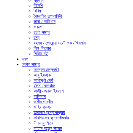
প্রবন্ধ
বিদেশি
বিবিধ
বৈজ্ঞানিক কল্পকাহিনী
ভাষা / অভিধান
ভ্রমণ
রচনা সমগ্র
রম্য
রহস্য / গোয়েন্দা / ভৌতিক / থ্রিলার
শিশু-কিশোর
সিরিজ বই
ব্লগ
লেখক সমগ্র
অদ্বৈত মল্লবর্মণ
আবু ইসহাক
আশাপূর্ণা দেবী
ইলমা বেহরোজ
কাজী নজরুল ইসলাম
কালিদাস
জসীম উদ্‌দীন
জহির রায়হান
তারাদাস বন্দ্যোপাধ্যায়
তারাশঙ্কর বন্দ্যোপাধ্যায়
দীনবন্ধু মিত্র
ফাহাম আব্দুস সালাম