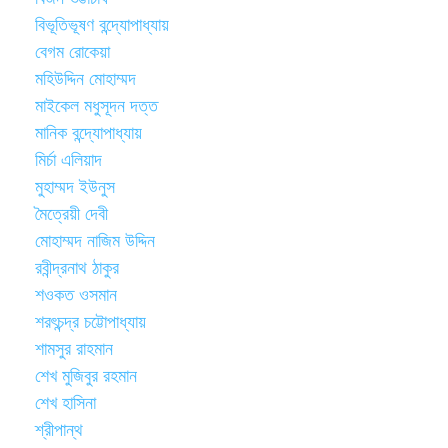
বিভূতিভূষণ বন্দ্যোপাধ্যায়
বেগম রোকেয়া
মহিউদ্দিন মোহাম্মদ
মাইকেল মধুসূদন দত্ত
মানিক বন্দ্যোপাধ্যায়
মির্চা এলিয়াদ
মুহাম্মদ ইউনুস
মৈত্রেয়ী দেবী
মোহাম্মদ নাজিম উদ্দিন
রবীন্দ্রনাথ ঠাকুর
শওকত ওসমান
শরৎচন্দ্র চট্টোপাধ্যায়
শামসুর রাহমান
শেখ মুজিবুর রহমান
শেখ হাসিনা
শ্রীপান্থ