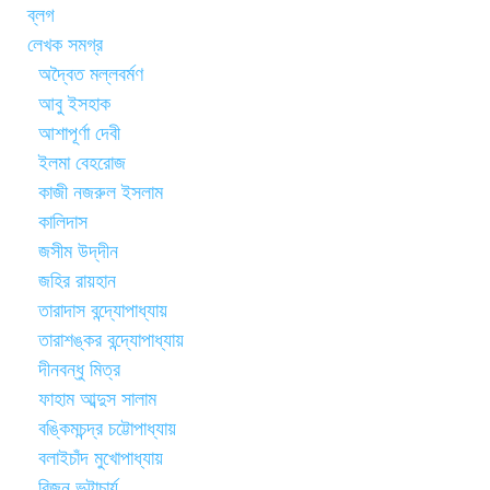
ব্লগ
লেখক সমগ্র
অদ্বৈত মল্লবর্মণ
আবু ইসহাক
আশাপূর্ণা দেবী
ইলমা বেহরোজ
কাজী নজরুল ইসলাম
কালিদাস
জসীম উদ্‌দীন
জহির রায়হান
তারাদাস বন্দ্যোপাধ্যায়
তারাশঙ্কর বন্দ্যোপাধ্যায়
দীনবন্ধু মিত্র
ফাহাম আব্দুস সালাম
বঙ্কিমচন্দ্র চট্টোপাধ্যায়
বলাইচাঁদ মুখোপাধ্যায়
বিজন ভট্টাচার্য