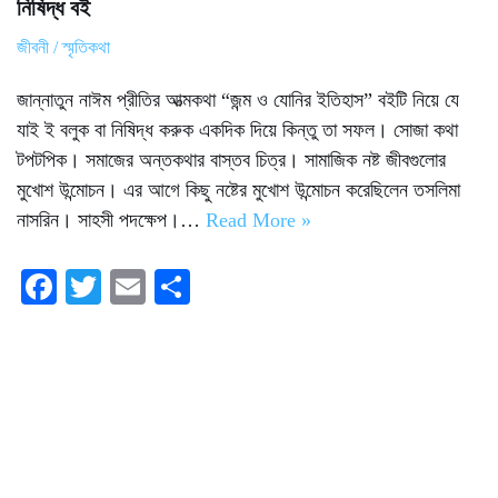
নিষিদ্ধ বই
জীবনী / স্মৃতিকথা
জান্নাতুন নাঈম প্রীতির আত্মকথা “জন্ম ও যোনির ইতিহাস” বইটি নিয়ে যে
যাই ই বলুক বা নিষিদ্ধ করুক একদিক দিয়ে কিন্তু তা সফল। সোজা কথা
টপটপিক। সমাজের অন্তকথার বাস্তব চিত্র। সামাজিক নষ্ট জীবগুলোর
মুখোশ উন্মোচন। এর আগে কিছু নষ্টের মুখোশ উন্মোচন করেছিলেন তসলিমা
নাসরিন। সাহসী পদক্ষেপ।…
Read More »
Fa
T
E
S
ce
wi
m
ha
bo
tte
ail
re
ok
r