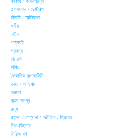
কবিতা / কাব্যগ্রন্থ
গল্পসমগ্র / ছোটগল্প
জীবনী / স্মৃতিকথা
ধর্মীয়
নাটক
পাঠ্যবই
প্রবন্ধ
বিদেশি
বিবিধ
বৈজ্ঞানিক কল্পকাহিনী
ভাষা / অভিধান
ভ্রমণ
রচনা সমগ্র
রম্য
রহস্য / গোয়েন্দা / ভৌতিক / থ্রিলার
শিশু-কিশোর
সিরিজ বই