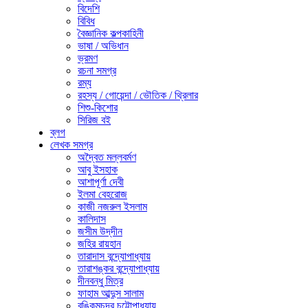
বিদেশি
বিবিধ
বৈজ্ঞানিক কল্পকাহিনী
ভাষা / অভিধান
ভ্রমণ
রচনা সমগ্র
রম্য
রহস্য / গোয়েন্দা / ভৌতিক / থ্রিলার
শিশু-কিশোর
সিরিজ বই
ব্লগ
লেখক সমগ্র
অদ্বৈত মল্লবর্মণ
আবু ইসহাক
আশাপূর্ণা দেবী
ইলমা বেহরোজ
কাজী নজরুল ইসলাম
কালিদাস
জসীম উদ্‌দীন
জহির রায়হান
তারাদাস বন্দ্যোপাধ্যায়
তারাশঙ্কর বন্দ্যোপাধ্যায়
দীনবন্ধু মিত্র
ফাহাম আব্দুস সালাম
বঙ্কিমচন্দ্র চট্টোপাধ্যায়