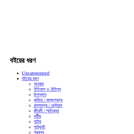
বইয়ের ধরণ
Uncategorized
বইয়ের ধরণ
অনুবাদ
ইতিহাস ও ঐতিহ্য
উপন্যাস
কবিতা / কাব্যগ্রন্থ
গল্পসমগ্র / ছোটগল্প
জীবনী / স্মৃতিকথা
ধর্মীয়
নাটক
পাঠ্যবই
প্রবন্ধ