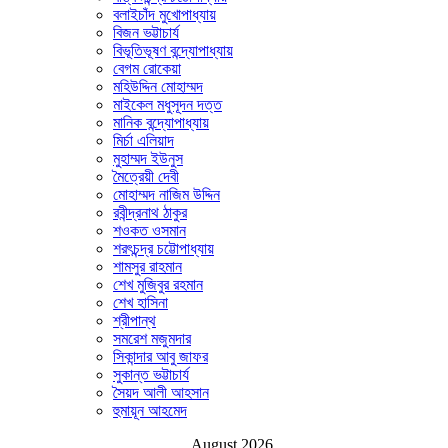
বলাইচাঁদ মুখোপাধ্যায়
বিজন ভট্টাচার্য
বিভূতিভূষণ বন্দ্যোপাধ্যায়
বেগম রোকেয়া
মহিউদ্দিন মোহাম্মদ
মাইকেল মধুসূদন দত্ত
মানিক বন্দ্যোপাধ্যায়
মির্চা এলিয়াদ
মুহাম্মদ ইউনুস
মৈত্রেয়ী দেবী
মোহাম্মদ নাজিম উদ্দিন
রবীন্দ্রনাথ ঠাকুর
শওকত ওসমান
শরৎচন্দ্র চট্টোপাধ্যায়
শামসুর রাহমান
শেখ মুজিবুর রহমান
শেখ হাসিনা
শ্রীপান্থ
সমরেশ মজুমদার
সিকান্দার আবু জাফর
সুকান্ত ভট্টাচার্য
সৈয়দ আলী আহসান
হুমায়ূন আহমেদ
August 2026