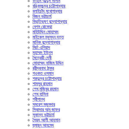
ফাহাম আব্দুস সালাম
বঙ্কিমচন্দ্র চট্টোপাধ্যায়
বলাইচাঁদ মুখোপাধ্যায়
বিজন ভট্টাচার্য
বিভূতিভূষণ বন্দ্যোপাধ্যায়
বেগম রোকেয়া
মহিউদ্দিন মোহাম্মদ
মাইকেল মধুসূদন দত্ত
মানিক বন্দ্যোপাধ্যায়
মির্চা এলিয়াদ
মুহাম্মদ ইউনুস
মৈত্রেয়ী দেবী
মোহাম্মদ নাজিম উদ্দিন
রবীন্দ্রনাথ ঠাকুর
শওকত ওসমান
শরৎচন্দ্র চট্টোপাধ্যায়
শামসুর রাহমান
শেখ মুজিবুর রহমান
শেখ হাসিনা
শ্রীপান্থ
সমরেশ মজুমদার
সিকান্দার আবু জাফর
সুকান্ত ভট্টাচার্য
সৈয়দ আলী আহসান
হুমায়ূন আহমেদ