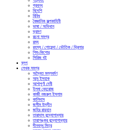
পাঠ্যবই
প্রবন্ধ
বিদেশি
বিবিধ
বৈজ্ঞানিক কল্পকাহিনী
ভাষা / অভিধান
ভ্রমণ
রচনা সমগ্র
রম্য
রহস্য / গোয়েন্দা / ভৌতিক / থ্রিলার
শিশু-কিশোর
সিরিজ বই
ব্লগ
লেখক সমগ্র
অদ্বৈত মল্লবর্মণ
আবু ইসহাক
আশাপূর্ণা দেবী
ইলমা বেহরোজ
কাজী নজরুল ইসলাম
কালিদাস
জসীম উদ্‌দীন
জহির রায়হান
তারাদাস বন্দ্যোপাধ্যায়
তারাশঙ্কর বন্দ্যোপাধ্যায়
দীনবন্ধু মিত্র