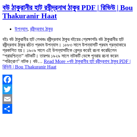
বউ ঠাকুরানীর হাট রবীন্দ্রনাথ ঠাকুর PDF | রিভিউ | Bou
Thakuranir Haat
উপন্যাস
,
রবীন্দ্রনাথ ঠাকুর
বইঃ বউ ঠাকুরানীর হাট লেখকঃ রবীন্দ্রনাথ ঠাকুর বইয়ের প্রেক্ষাপটঃ বউ ঠাকুরানীর হাট
রবীন্দ্রনাথ ঠাকুর রচিত প্রথম উপন্যাস। ১৮৮৩ সালে উপন্যাসটি প্রথম গ্রন্থাকারে
প্রকাশিত হয়। ১৯০৯ সালে এই উপন্যাসটিকে কেন্দ্র করেই রচনা করেছিলেন
“প্রায়শ্চিত্ত” নাটকটি। তারপর ১৯২৯ সালে নাটকটি ভেঙ্গে পুনরায় রচনা করেন
“পরিত্রাণ” নাটক। বউ…
Read More »
বউ ঠাকুরানীর হাট রবীন্দ্রনাথ ঠাকুর PDF |
রিভিউ | Bou Thakuranir Haat
Facebook
Twitter
Email
Share