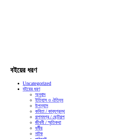
বইয়ের ধরণ
Uncategorized
বইয়ের ধরণ
অনুবাদ
ইতিহাস ও ঐতিহ্য
উপন্যাস
কবিতা / কাব্যগ্রন্থ
গল্পসমগ্র / ছোটগল্প
জীবনী / স্মৃতিকথা
ধর্মীয়
নাটক