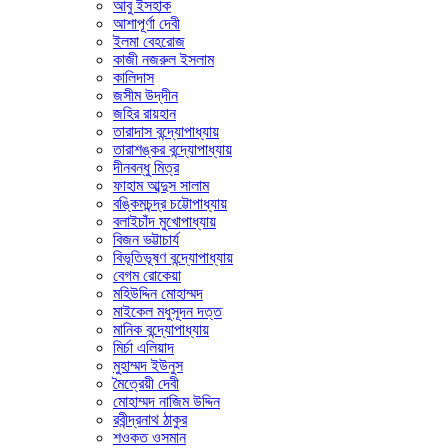
আবু ইসহাক
আশাপূর্ণা দেবী
ইলমা বেহরোজ
কাজী নজরুল ইসলাম
কালিদাস
জসীম উদ্‌দীন
জহির রায়হান
তারাদাস বন্দ্যোপাধ্যায়
তারাশঙ্কর বন্দ্যোপাধ্যায়
দীনবন্ধু মিত্র
ফাহাম আব্দুস সালাম
বঙ্কিমচন্দ্র চট্টোপাধ্যায়
বলাইচাঁদ মুখোপাধ্যায়
বিজন ভট্টাচার্য
বিভূতিভূষণ বন্দ্যোপাধ্যায়
বেগম রোকেয়া
মহিউদ্দিন মোহাম্মদ
মাইকেল মধুসূদন দত্ত
মানিক বন্দ্যোপাধ্যায়
মির্চা এলিয়াদ
মুহাম্মদ ইউনুস
মৈত্রেয়ী দেবী
মোহাম্মদ নাজিম উদ্দিন
রবীন্দ্রনাথ ঠাকুর
শওকত ওসমান