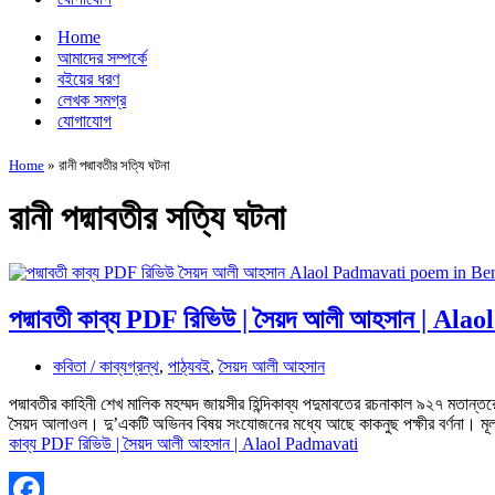
Home
আমাদের সম্পর্কে
বইয়ের ধরণ
লেখক সমগ্র
যোগাযোগ
Home
»
রানী পদ্মাবতীর সত্যি ঘটনা
রানী পদ্মাবতীর সত্যি ঘটনা
পদ্মাবতী কাব্য PDF রিভিউ | সৈয়দ আলী আহসান | Al
কবিতা / কাব্যগ্রন্থ
,
পাঠ্যবই
,
সৈয়দ আলী আহসান
পদ্মাবতীর কাহিনী শেখ মালিক মহম্মদ জায়সীর হিন্দিকাব্য পদুমাবতের রচনাকাল ৯২৭ মতান্
সৈয়দ আলাওল। দু’একটি অভিনব বিষয় সংযোজনের মধ্যে আছে কাকনুছ পক্ষীর বর্ণনা। মূ
কাব্য PDF রিভিউ | সৈয়দ আলী আহসান | Alaol Padmavati