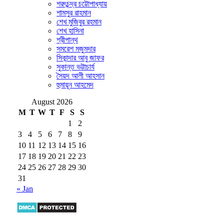
শরৎচন্দ্র চট্টোপাধ্যায়
শামসুর রাহমান
শেখ মুজিবুর রহমান
শেখ হাসিনা
শ্রীপান্থ
সমরেশ মজুমদার
সিকান্দার আবু জাফর
সুকান্ত ভট্টাচার্য
সৈয়দ আলী আহসান
হুমায়ূন আহমেদ
August 2026
M
T
W
T
F
S
S
1
2
3
4
5
6
7
8
9
10
11
12
13
14
15
16
17
18
19
20
21
22
23
24
25
26
27
28
29
30
31
« Jan