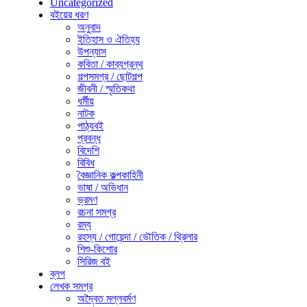
Uncategorized
বইয়ের ধরণ
অনুবাদ
ইতিহাস ও ঐতিহ্য
উপন্যাস
কবিতা / কাব্যগ্রন্থ
গল্পসমগ্র / ছোটগল্প
জীবনী / স্মৃতিকথা
ধর্মীয়
নাটক
পাঠ্যবই
প্রবন্ধ
বিদেশি
বিবিধ
বৈজ্ঞানিক কল্পকাহিনী
ভাষা / অভিধান
ভ্রমণ
রচনা সমগ্র
রম্য
রহস্য / গোয়েন্দা / ভৌতিক / থ্রিলার
শিশু-কিশোর
সিরিজ বই
ব্লগ
লেখক সমগ্র
অদ্বৈত মল্লবর্মণ