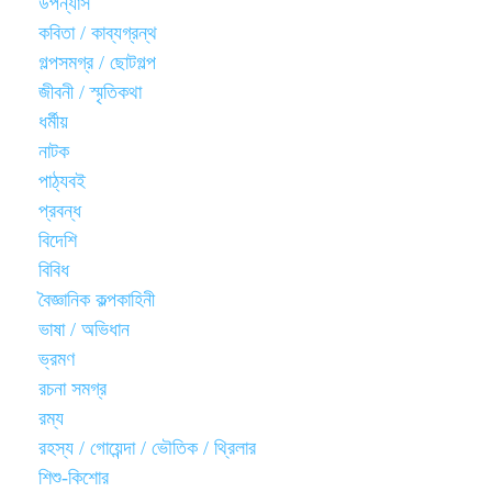
উপন্যাস
কবিতা / কাব্যগ্রন্থ
গল্পসমগ্র / ছোটগল্প
জীবনী / স্মৃতিকথা
ধর্মীয়
নাটক
পাঠ্যবই
প্রবন্ধ
বিদেশি
বিবিধ
বৈজ্ঞানিক কল্পকাহিনী
ভাষা / অভিধান
ভ্রমণ
রচনা সমগ্র
রম্য
রহস্য / গোয়েন্দা / ভৌতিক / থ্রিলার
শিশু-কিশোর