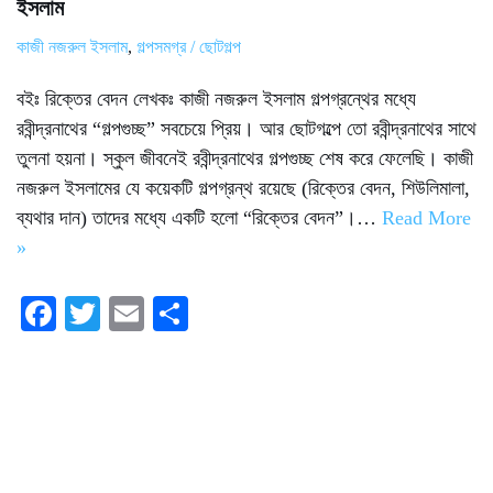
ইসলাম
কাজী নজরুল ইসলাম
,
গল্পসমগ্র / ছোটগল্প
বইঃ রিক্তের বেদন লেখকঃ কাজী নজরুল ইসলাম গল্পগ্রন্থের মধ্যে
রবীন্দ্রনাথের “গল্পগুচ্ছ” সবচেয়ে প্রিয়। আর ছোটগল্পে তো রবীন্দ্রনাথের সাথে
তুলনা হয়না। স্কুল জীবনেই রবীন্দ্রনাথের গল্পগুচ্ছ শেষ করে ফেলেছি। কাজী
নজরুল ইসলামের যে কয়েকটি গল্পগ্রন্থ রয়েছে (রিক্তের বেদন, শিউলিমালা,
ব্যথার দান) তাদের মধ্যে একটি হলো “রিক্তের বেদন”।…
Read More
»
Fa
T
E
S
ce
wi
m
ha
bo
tte
ail
re
ok
r