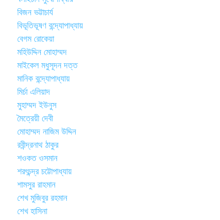
বিজন ভট্টাচার্য
বিভূতিভূষণ বন্দ্যোপাধ্যায়
বেগম রোকেয়া
মহিউদ্দিন মোহাম্মদ
মাইকেল মধুসূদন দত্ত
মানিক বন্দ্যোপাধ্যায়
মির্চা এলিয়াদ
মুহাম্মদ ইউনুস
মৈত্রেয়ী দেবী
মোহাম্মদ নাজিম উদ্দিন
রবীন্দ্রনাথ ঠাকুর
শওকত ওসমান
শরৎচন্দ্র চট্টোপাধ্যায়
শামসুর রাহমান
শেখ মুজিবুর রহমান
শেখ হাসিনা