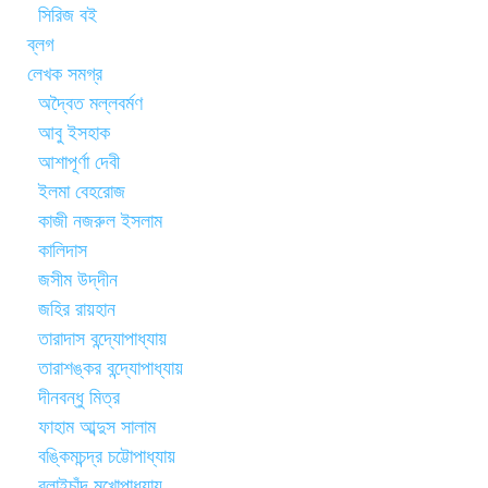
সিরিজ বই
ব্লগ
লেখক সমগ্র
অদ্বৈত মল্লবর্মণ
আবু ইসহাক
আশাপূর্ণা দেবী
ইলমা বেহরোজ
কাজী নজরুল ইসলাম
কালিদাস
জসীম উদ্‌দীন
জহির রায়হান
তারাদাস বন্দ্যোপাধ্যায়
তারাশঙ্কর বন্দ্যোপাধ্যায়
দীনবন্ধু মিত্র
ফাহাম আব্দুস সালাম
বঙ্কিমচন্দ্র চট্টোপাধ্যায়
বলাইচাঁদ মুখোপাধ্যায়