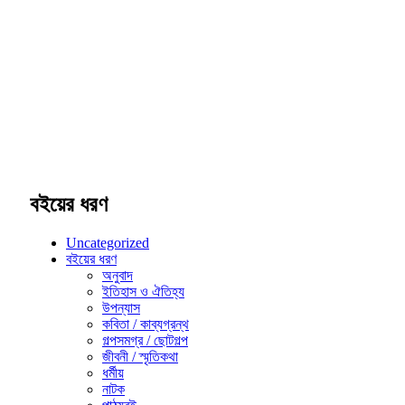
বইয়ের ধরণ
Uncategorized
বইয়ের ধরণ
অনুবাদ
ইতিহাস ও ঐতিহ্য
উপন্যাস
কবিতা / কাব্যগ্রন্থ
গল্পসমগ্র / ছোটগল্প
জীবনী / স্মৃতিকথা
ধর্মীয়
নাটক