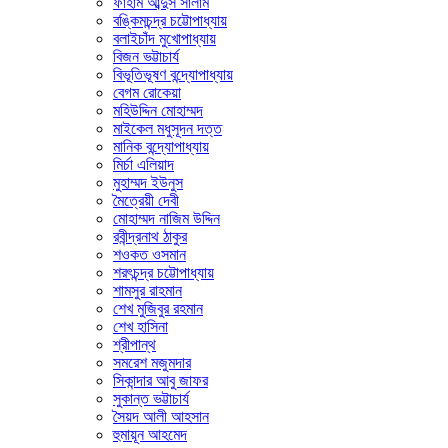
ফাহাম আব্দুস সালাম
বঙ্কিমচন্দ্র চট্টোপাধ্যায়
বলাইচাঁদ মুখোপাধ্যায়
বিজন ভট্টাচার্য
বিভূতিভূষণ বন্দ্যোপাধ্যায়
বেগম রোকেয়া
মহিউদ্দিন মোহাম্মদ
মাইকেল মধুসূদন দত্ত
মানিক বন্দ্যোপাধ্যায়
মির্চা এলিয়াদ
মুহাম্মদ ইউনুস
মৈত্রেয়ী দেবী
মোহাম্মদ নাজিম উদ্দিন
রবীন্দ্রনাথ ঠাকুর
শওকত ওসমান
শরৎচন্দ্র চট্টোপাধ্যায়
শামসুর রাহমান
শেখ মুজিবুর রহমান
শেখ হাসিনা
শ্রীপান্থ
সমরেশ মজুমদার
সিকান্দার আবু জাফর
সুকান্ত ভট্টাচার্য
সৈয়দ আলী আহসান
হুমায়ূন আহমেদ