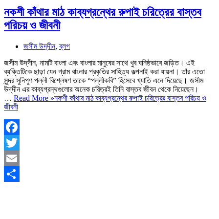
নকশী কাঁথার মাঠ কাব্যগ্রন্থের রুপাই চরিত্রের বাস্তব
পরিচয় ও জীবনী
জসীম উদ্‌দীন
,
ব্লগ
জসীম উদ্‌দীন, নামটি বাংলা এবং বাংলার মানুষের সাথে খুব ঘনিষ্ঠভাবে জড়িত। এই
ব্যক্তিটিকে ছাড়া যেন গ্রাম বাংলার প্রকৃতির সাহিত্য কল্পনাই করা যায়না। তাঁর এতো
সুন্দর সুনিপুণ পল্লী বিশ্লেষণ তাকে “পল্লীকবি” হিসেবে খ্যাতি এনে দিয়েছে। জসীম
উদ্‌দীন এর কাব্যগ্রন্থগুলোর অনেক চরিত্রই তিনি বাস্তব জীবন থেকে নিয়েছেন।
…
Read More »
নকশী কাঁথার মাঠ কাব্যগ্রন্থের রুপাই চরিত্রের বাস্তব পরিচয় ও
জীবনী
Facebook
Twitter
Email
Share