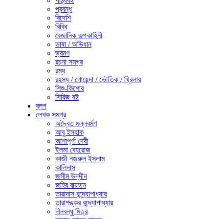
পাঠ্যবই
প্রবন্ধ
বিদেশি
বিবিধ
বৈজ্ঞানিক কল্পকাহিনী
ভাষা / অভিধান
ভ্রমণ
রচনা সমগ্র
রম্য
রহস্য / গোয়েন্দা / ভৌতিক / থ্রিলার
শিশু-কিশোর
সিরিজ বই
ব্লগ
লেখক সমগ্র
অদ্বৈত মল্লবর্মণ
আবু ইসহাক
আশাপূর্ণা দেবী
ইলমা বেহরোজ
কাজী নজরুল ইসলাম
কালিদাস
জসীম উদ্‌দীন
জহির রায়হান
তারাদাস বন্দ্যোপাধ্যায়
তারাশঙ্কর বন্দ্যোপাধ্যায়
দীনবন্ধু মিত্র