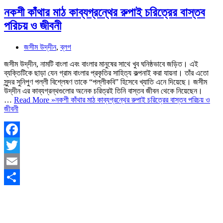
নকশী কাঁথার মাঠ কাব্যগ্রন্থের রুপাই চরিত্রের বাস্তব
পরিচয় ও জীবনী
জসীম উদ্‌দীন
,
ব্লগ
জসীম উদ্‌দীন, নামটি বাংলা এবং বাংলার মানুষের সাথে খুব ঘনিষ্ঠভাবে জড়িত। এই
ব্যক্তিটিকে ছাড়া যেন গ্রাম বাংলার প্রকৃতির সাহিত্য কল্পনাই করা যায়না। তাঁর এতো
সুন্দর সুনিপুণ পল্লী বিশ্লেষণ তাকে “পল্লীকবি” হিসেবে খ্যাতি এনে দিয়েছে। জসীম
উদ্‌দীন এর কাব্যগ্রন্থগুলোর অনেক চরিত্রই তিনি বাস্তব জীবন থেকে নিয়েছেন।
…
Read More »
নকশী কাঁথার মাঠ কাব্যগ্রন্থের রুপাই চরিত্রের বাস্তব পরিচয় ও
জীবনী
Facebook
Twitter
Email
Share