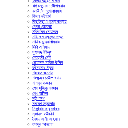
ফাহাম আব্দুস সালাম
বঙ্কিমচন্দ্র চট্টোপাধ্যায়
বলাইচাঁদ মুখোপাধ্যায়
বিজন ভট্টাচার্য
বিভূতিভূষণ বন্দ্যোপাধ্যায়
বেগম রোকেয়া
মহিউদ্দিন মোহাম্মদ
মাইকেল মধুসূদন দত্ত
মানিক বন্দ্যোপাধ্যায়
মির্চা এলিয়াদ
মুহাম্মদ ইউনুস
মৈত্রেয়ী দেবী
মোহাম্মদ নাজিম উদ্দিন
রবীন্দ্রনাথ ঠাকুর
শওকত ওসমান
শরৎচন্দ্র চট্টোপাধ্যায়
শামসুর রাহমান
শেখ মুজিবুর রহমান
শেখ হাসিনা
শ্রীপান্থ
সমরেশ মজুমদার
সিকান্দার আবু জাফর
সুকান্ত ভট্টাচার্য
সৈয়দ আলী আহসান
হুমায়ূন আহমেদ