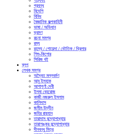
পাঠ্যবই
প্রবন্ধ
বিদেশি
বিবিধ
বৈজ্ঞানিক কল্পকাহিনী
ভাষা / অভিধান
ভ্রমণ
রচনা সমগ্র
রম্য
রহস্য / গোয়েন্দা / ভৌতিক / থ্রিলার
শিশু-কিশোর
সিরিজ বই
ব্লগ
লেখক সমগ্র
অদ্বৈত মল্লবর্মণ
আবু ইসহাক
আশাপূর্ণা দেবী
ইলমা বেহরোজ
কাজী নজরুল ইসলাম
কালিদাস
জসীম উদ্‌দীন
জহির রায়হান
তারাদাস বন্দ্যোপাধ্যায়
তারাশঙ্কর বন্দ্যোপাধ্যায়
দীনবন্ধু মিত্র