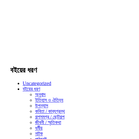
বইয়ের ধরণ
Uncategorized
বইয়ের ধরণ
অনুবাদ
ইতিহাস ও ঐতিহ্য
উপন্যাস
কবিতা / কাব্যগ্রন্থ
গল্পসমগ্র / ছোটগল্প
জীবনী / স্মৃতিকথা
ধর্মীয়
নাটক