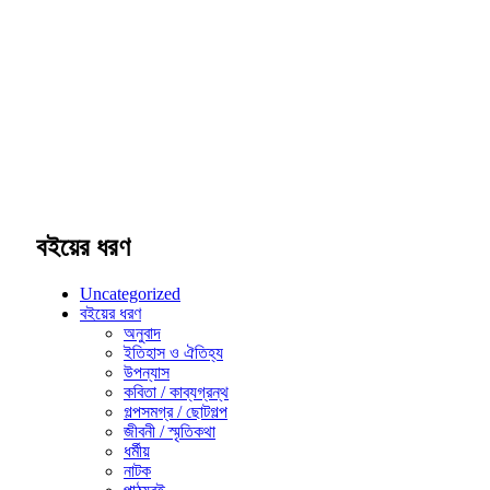
বইয়ের ধরণ
Uncategorized
বইয়ের ধরণ
অনুবাদ
ইতিহাস ও ঐতিহ্য
উপন্যাস
কবিতা / কাব্যগ্রন্থ
গল্পসমগ্র / ছোটগল্প
জীবনী / স্মৃতিকথা
ধর্মীয়
নাটক