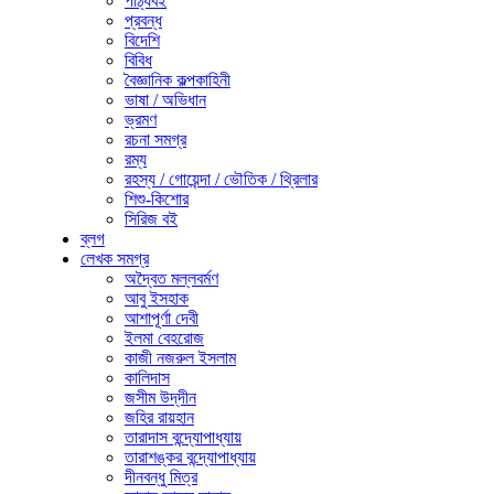
পাঠ্যবই
প্রবন্ধ
বিদেশি
বিবিধ
বৈজ্ঞানিক কল্পকাহিনী
ভাষা / অভিধান
ভ্রমণ
রচনা সমগ্র
রম্য
রহস্য / গোয়েন্দা / ভৌতিক / থ্রিলার
শিশু-কিশোর
সিরিজ বই
ব্লগ
লেখক সমগ্র
অদ্বৈত মল্লবর্মণ
আবু ইসহাক
আশাপূর্ণা দেবী
ইলমা বেহরোজ
কাজী নজরুল ইসলাম
কালিদাস
জসীম উদ্‌দীন
জহির রায়হান
তারাদাস বন্দ্যোপাধ্যায়
তারাশঙ্কর বন্দ্যোপাধ্যায়
দীনবন্ধু মিত্র