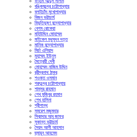
ফাহাম আব্দুস সালাম
বঙ্কিমচন্দ্র চট্টোপাধ্যায়
বলাইচাঁদ মুখোপাধ্যায়
বিজন ভট্টাচার্য
বিভূতিভূষণ বন্দ্যোপাধ্যায়
বেগম রোকেয়া
মহিউদ্দিন মোহাম্মদ
মাইকেল মধুসূদন দত্ত
মানিক বন্দ্যোপাধ্যায়
মির্চা এলিয়াদ
মুহাম্মদ ইউনুস
মৈত্রেয়ী দেবী
মোহাম্মদ নাজিম উদ্দিন
রবীন্দ্রনাথ ঠাকুর
শওকত ওসমান
শরৎচন্দ্র চট্টোপাধ্যায়
শামসুর রাহমান
শেখ মুজিবুর রহমান
শেখ হাসিনা
শ্রীপান্থ
সমরেশ মজুমদার
সিকান্দার আবু জাফর
সুকান্ত ভট্টাচার্য
সৈয়দ আলী আহসান
হুমায়ূন আহমেদ