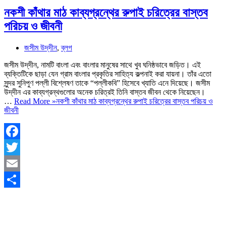
নকশী কাঁথার মাঠ কাব্যগ্রন্থের রুপাই চরিত্রের বাস্তব
পরিচয় ও জীবনী
জসীম উদ্‌দীন
,
ব্লগ
জসীম উদ্‌দীন, নামটি বাংলা এবং বাংলার মানুষের সাথে খুব ঘনিষ্ঠভাবে জড়িত। এই
ব্যক্তিটিকে ছাড়া যেন গ্রাম বাংলার প্রকৃতির সাহিত্য কল্পনাই করা যায়না। তাঁর এতো
সুন্দর সুনিপুণ পল্লী বিশ্লেষণ তাকে “পল্লীকবি” হিসেবে খ্যাতি এনে দিয়েছে। জসীম
উদ্‌দীন এর কাব্যগ্রন্থগুলোর অনেক চরিত্রই তিনি বাস্তব জীবন থেকে নিয়েছেন।
…
Read More »
নকশী কাঁথার মাঠ কাব্যগ্রন্থের রুপাই চরিত্রের বাস্তব পরিচয় ও
জীবনী
Facebook
Twitter
Email
Share