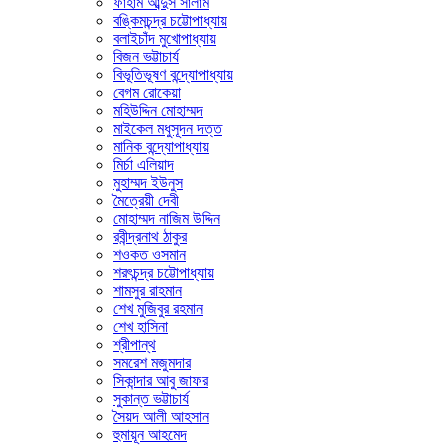
ফাহাম আব্দুস সালাম
বঙ্কিমচন্দ্র চট্টোপাধ্যায়
বলাইচাঁদ মুখোপাধ্যায়
বিজন ভট্টাচার্য
বিভূতিভূষণ বন্দ্যোপাধ্যায়
বেগম রোকেয়া
মহিউদ্দিন মোহাম্মদ
মাইকেল মধুসূদন দত্ত
মানিক বন্দ্যোপাধ্যায়
মির্চা এলিয়াদ
মুহাম্মদ ইউনুস
মৈত্রেয়ী দেবী
মোহাম্মদ নাজিম উদ্দিন
রবীন্দ্রনাথ ঠাকুর
শওকত ওসমান
শরৎচন্দ্র চট্টোপাধ্যায়
শামসুর রাহমান
শেখ মুজিবুর রহমান
শেখ হাসিনা
শ্রীপান্থ
সমরেশ মজুমদার
সিকান্দার আবু জাফর
সুকান্ত ভট্টাচার্য
সৈয়দ আলী আহসান
হুমায়ূন আহমেদ