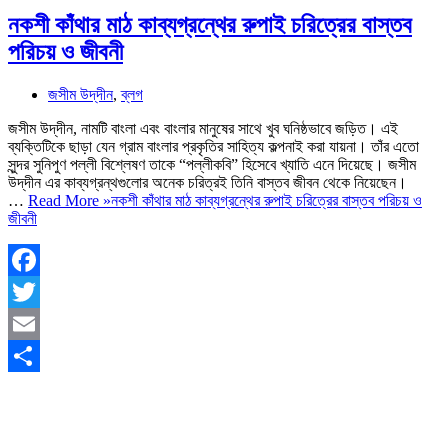
নকশী কাঁথার মাঠ কাব্যগ্রন্থের রুপাই চরিত্রের বাস্তব
পরিচয় ও জীবনী
জসীম উদ্‌দীন
,
ব্লগ
জসীম উদ্‌দীন, নামটি বাংলা এবং বাংলার মানুষের সাথে খুব ঘনিষ্ঠভাবে জড়িত। এই
ব্যক্তিটিকে ছাড়া যেন গ্রাম বাংলার প্রকৃতির সাহিত্য কল্পনাই করা যায়না। তাঁর এতো
সুন্দর সুনিপুণ পল্লী বিশ্লেষণ তাকে “পল্লীকবি” হিসেবে খ্যাতি এনে দিয়েছে। জসীম
উদ্‌দীন এর কাব্যগ্রন্থগুলোর অনেক চরিত্রই তিনি বাস্তব জীবন থেকে নিয়েছেন।
…
Read More »
নকশী কাঁথার মাঠ কাব্যগ্রন্থের রুপাই চরিত্রের বাস্তব পরিচয় ও
জীবনী
Facebook
Twitter
Email
Share