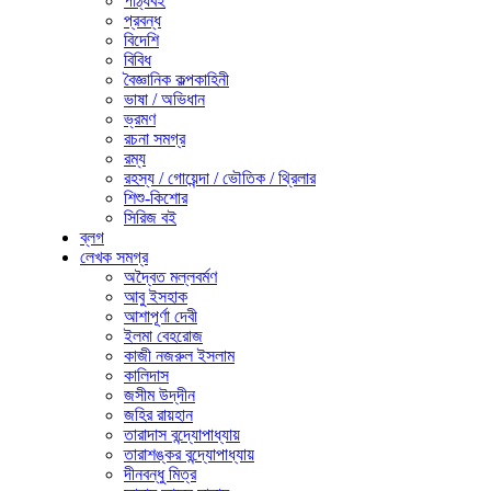
পাঠ্যবই
প্রবন্ধ
বিদেশি
বিবিধ
বৈজ্ঞানিক কল্পকাহিনী
ভাষা / অভিধান
ভ্রমণ
রচনা সমগ্র
রম্য
রহস্য / গোয়েন্দা / ভৌতিক / থ্রিলার
শিশু-কিশোর
সিরিজ বই
ব্লগ
লেখক সমগ্র
অদ্বৈত মল্লবর্মণ
আবু ইসহাক
আশাপূর্ণা দেবী
ইলমা বেহরোজ
কাজী নজরুল ইসলাম
কালিদাস
জসীম উদ্‌দীন
জহির রায়হান
তারাদাস বন্দ্যোপাধ্যায়
তারাশঙ্কর বন্দ্যোপাধ্যায়
দীনবন্ধু মিত্র