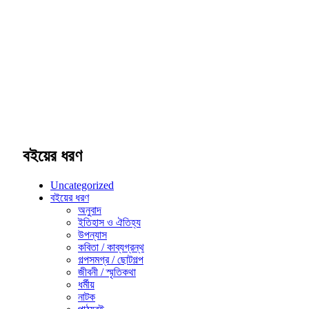
বইয়ের ধরণ
Uncategorized
বইয়ের ধরণ
অনুবাদ
ইতিহাস ও ঐতিহ্য
উপন্যাস
কবিতা / কাব্যগ্রন্থ
গল্পসমগ্র / ছোটগল্প
জীবনী / স্মৃতিকথা
ধর্মীয়
নাটক