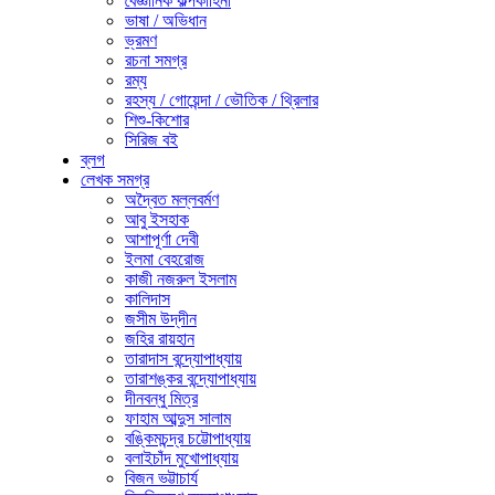
বৈজ্ঞানিক কল্পকাহিনী
ভাষা / অভিধান
ভ্রমণ
রচনা সমগ্র
রম্য
রহস্য / গোয়েন্দা / ভৌতিক / থ্রিলার
শিশু-কিশোর
সিরিজ বই
ব্লগ
লেখক সমগ্র
অদ্বৈত মল্লবর্মণ
আবু ইসহাক
আশাপূর্ণা দেবী
ইলমা বেহরোজ
কাজী নজরুল ইসলাম
কালিদাস
জসীম উদ্‌দীন
জহির রায়হান
তারাদাস বন্দ্যোপাধ্যায়
তারাশঙ্কর বন্দ্যোপাধ্যায়
দীনবন্ধু মিত্র
ফাহাম আব্দুস সালাম
বঙ্কিমচন্দ্র চট্টোপাধ্যায়
বলাইচাঁদ মুখোপাধ্যায়
বিজন ভট্টাচার্য