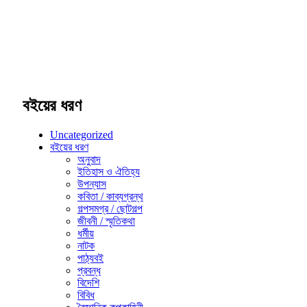
বইয়ের ধরণ
Uncategorized
বইয়ের ধরণ
অনুবাদ
ইতিহাস ও ঐতিহ্য
উপন্যাস
কবিতা / কাব্যগ্রন্থ
গল্পসমগ্র / ছোটগল্প
জীবনী / স্মৃতিকথা
ধর্মীয়
নাটক
পাঠ্যবই
প্রবন্ধ
বিদেশি
বিবিধ