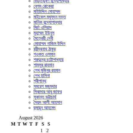
বিভূতিভূষণ বন্দ্যোপাধ্যায়
বেগম রোকেয়া
মহিউদ্দিন মোহাম্মদ
মাইকেল মধুসূদন দত্ত
মানিক বন্দ্যোপাধ্যায়
মির্চা এলিয়াদ
মুহাম্মদ ইউনুস
মৈত্রেয়ী দেবী
মোহাম্মদ নাজিম উদ্দিন
রবীন্দ্রনাথ ঠাকুর
শওকত ওসমান
শরৎচন্দ্র চট্টোপাধ্যায়
শামসুর রাহমান
শেখ মুজিবুর রহমান
শেখ হাসিনা
শ্রীপান্থ
সমরেশ মজুমদার
সিকান্দার আবু জাফর
সুকান্ত ভট্টাচার্য
সৈয়দ আলী আহসান
হুমায়ূন আহমেদ
August 2026
M
T
W
T
F
S
S
1
2