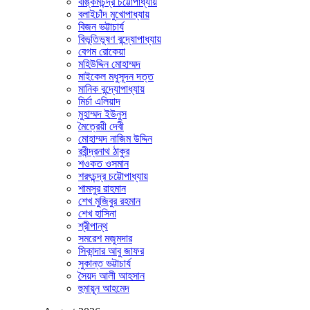
বঙ্কিমচন্দ্র চট্টোপাধ্যায়
বলাইচাঁদ মুখোপাধ্যায়
বিজন ভট্টাচার্য
বিভূতিভূষণ বন্দ্যোপাধ্যায়
বেগম রোকেয়া
মহিউদ্দিন মোহাম্মদ
মাইকেল মধুসূদন দত্ত
মানিক বন্দ্যোপাধ্যায়
মির্চা এলিয়াদ
মুহাম্মদ ইউনুস
মৈত্রেয়ী দেবী
মোহাম্মদ নাজিম উদ্দিন
রবীন্দ্রনাথ ঠাকুর
শওকত ওসমান
শরৎচন্দ্র চট্টোপাধ্যায়
শামসুর রাহমান
শেখ মুজিবুর রহমান
শেখ হাসিনা
শ্রীপান্থ
সমরেশ মজুমদার
সিকান্দার আবু জাফর
সুকান্ত ভট্টাচার্য
সৈয়দ আলী আহসান
হুমায়ূন আহমেদ