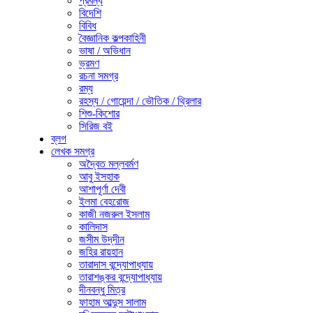
প্রবন্ধ
বিদেশি
বিবিধ
বৈজ্ঞানিক কল্পকাহিনী
ভাষা / অভিধান
ভ্রমণ
রচনা সমগ্র
রম্য
রহস্য / গোয়েন্দা / ভৌতিক / থ্রিলার
শিশু-কিশোর
সিরিজ বই
ব্লগ
লেখক সমগ্র
অদ্বৈত মল্লবর্মণ
আবু ইসহাক
আশাপূর্ণা দেবী
ইলমা বেহরোজ
কাজী নজরুল ইসলাম
কালিদাস
জসীম উদ্‌দীন
জহির রায়হান
তারাদাস বন্দ্যোপাধ্যায়
তারাশঙ্কর বন্দ্যোপাধ্যায়
দীনবন্ধু মিত্র
ফাহাম আব্দুস সালাম