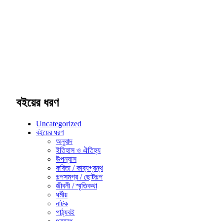
বইয়ের ধরণ
Uncategorized
বইয়ের ধরণ
অনুবাদ
ইতিহাস ও ঐতিহ্য
উপন্যাস
কবিতা / কাব্যগ্রন্থ
গল্পসমগ্র / ছোটগল্প
জীবনী / স্মৃতিকথা
ধর্মীয়
নাটক
পাঠ্যবই